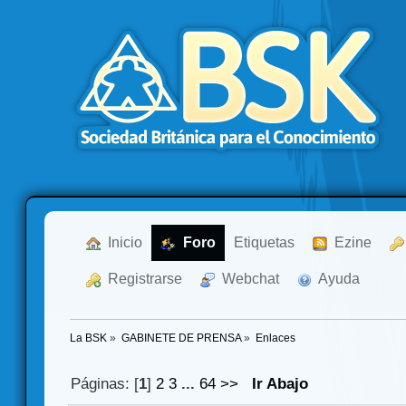
  Inicio
  Foro
Etiquetas
  Ezine
  Registrarse
  Webchat
  Ayuda
La BSK
»
GABINETE DE PRENSA
»
Enlaces
Páginas: [
1
]
2
3
...
64
>>
Ir Abajo