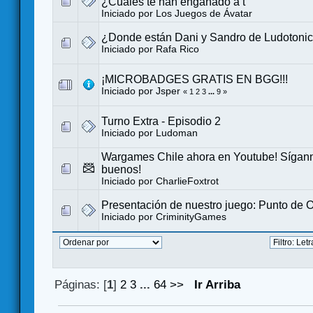
¿Cuáles te han engañado a t
Iniciado por
Los Juegos de Ávatar
¿Donde están Dani y Sandro de Ludotoni
Iniciado por
Rafa Rico
¡MICROBADGES GRATIS EN BGG!!!
Iniciado por
Jsper
«
1
2
3
...
9
»
Turno Extra - Episodio 2
Iniciado por
Ludoman
Wargames Chile ahora en Youtube! Sígann
buenos!
Iniciado por
CharlieFoxtrot
Presentación de nuestro juego: Punto de 
Iniciado por
CriminityGames
Páginas: [
1
]
2
3
...
64
>>
Ir Arriba