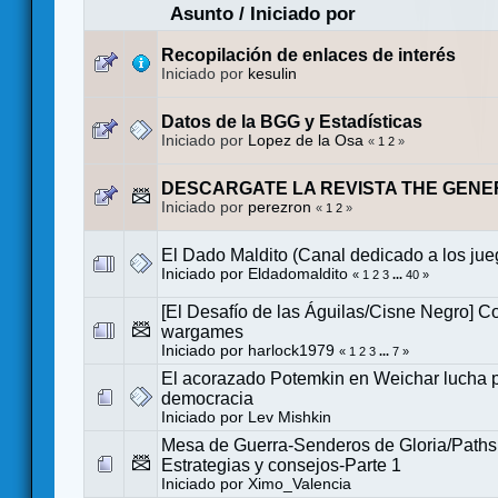
Asunto
/
Iniciado por
Recopilación de enlaces de interés
Iniciado por
kesulin
Datos de la BGG y Estadísticas
Iniciado por
Lopez de la Osa
«
1
2
»
DESCARGATE LA REVISTA THE GENE
Iniciado por
perezron
«
1
2
»
El Dado Maldito (Canal dedicado a los ju
Iniciado por
Eldadomaldito
«
1
2
3
...
40
»
[El Desafío de las Águilas/Cisne Negro] C
wargames
Iniciado por
harlock1979
«
1
2
3
...
7
»
El acorazado Potemkin en Weichar lucha p
democracia
Iniciado por
Lev Mishkin
Mesa de Guerra-Senderos de Gloria/Paths 
Estrategias y consejos-Parte 1
Iniciado por
Ximo_Valencia