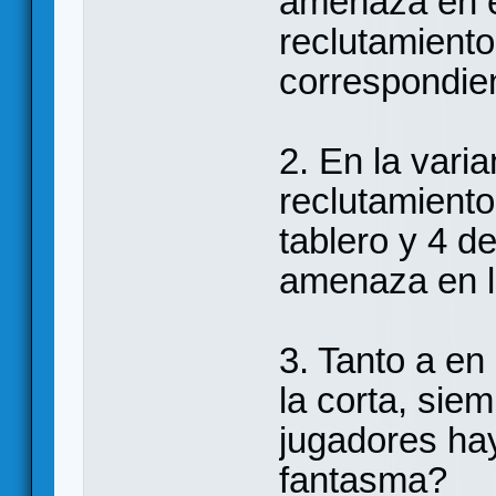
amenaza en el
reclutamiento
correspondie
2. En la varia
reclutamient
tablero y 4 d
amenaza en l
3. Tanto a en
la corta, sie
jugadores hay
fantasma?