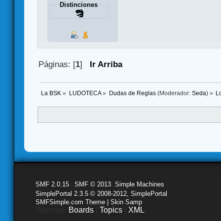
Distinciones
Páginas: [
1
]
Ir Arriba
La BSK
»
LUDOTECA
»
Dudas de Reglas
(Moderador:
Seda
) »
Lo
SMF 2.0.15
|
SMF © 2013
,
Simple Machines
SimplePortal 2.3.5 © 2008-2012, SimplePortal
SMFSimple.com Theme | Skin Samp
Sitemap:
Boards
|
Topics
|
XML