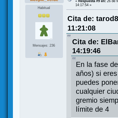
«
Respuesta #9 en:
26 de M
14:17:54 »
Habitual
Cita de: tarod
11:21:08
Cita de: ElB
Mensajes: 236
14:19:46
En la fase de
años) si ere
puedes poner
cualquier ci
gremio siemp
límite de 4