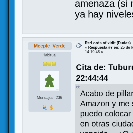
amenaza (si n
ya hay nivele
Re:Lords of xidit (Dudas)
Meeple_Verde
«
Respuesta #7 en:
25 de M
14:19:46 »
Habitual
Cita de: Tubur
22:44:44
Acabo de pilla
Mensajes: 236
Amazon y me s
puedo colocar 
en otras ciuda