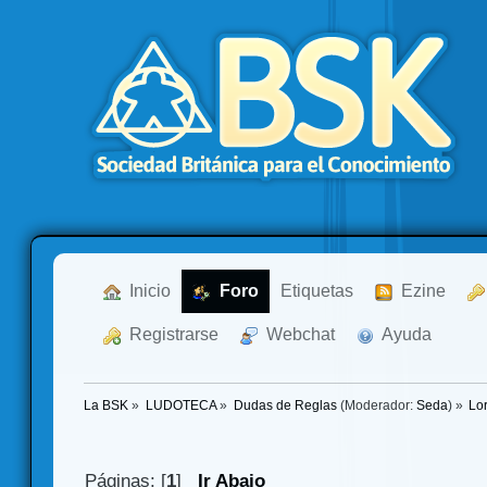
  Inicio
  Foro
Etiquetas
  Ezine
  Registrarse
  Webchat
  Ayuda
La BSK
»
LUDOTECA
»
Dudas de Reglas
(Moderador:
Seda
) »
Lor
Páginas: [
1
]
Ir Abajo