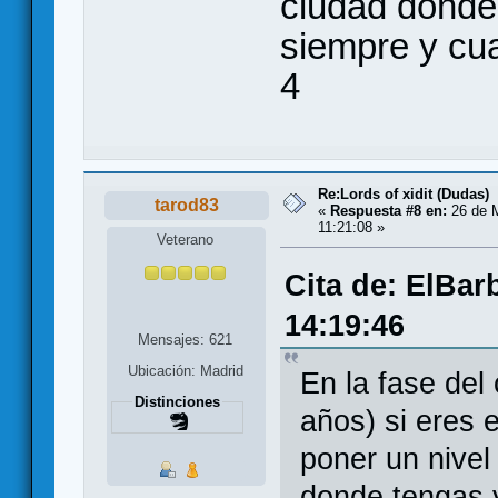
ciudad donde
siempre y cua
4
Re:Lords of xidit (Dudas)
tarod83
«
Respuesta #8 en:
26 de M
11:21:08 »
Veterano
Cita de: ElBar
14:19:46
Mensajes: 621
Ubicación: Madrid
En la fase del
Distinciones
años) si eres
poner un nivel
donde tengas 