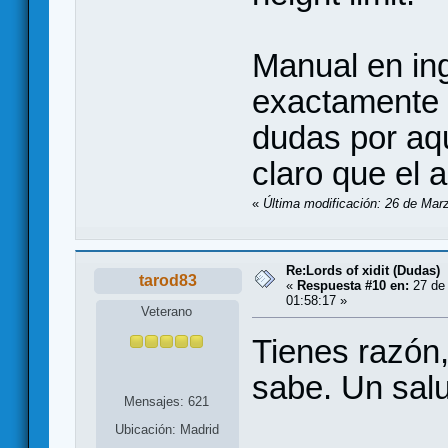
Manual en in
exactamente l
dudas por aqu
claro que el 
«
Última modificación: 26 de Mar
Re:Lords of xidit (Dudas)
tarod83
«
Respuesta #10 en:
27 de 
01:58:17 »
Veterano
Tienes razón
sabe. Un sal
Mensajes: 621
Ubicación: Madrid