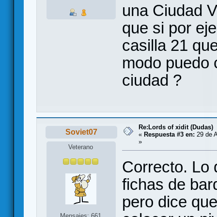
una Ciudad Va
que si por ej
casilla 21 qu
modo puedo c
ciudad ?
Re:Lords of xidit (Dudas)
Soviet07
«
Respuesta #3 en:
29 de A
»
Veterano
Correcto. Lo
fichas de ba
pero dice que
Mensajes: 661