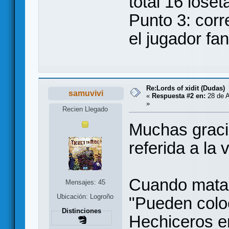
total 16 lose
Punto 3: corr
el jugador fa
Re:Lords of xidit (Dudas)
samuvivi
«
Respuesta #2 en:
28 de A
»
Recien Llegado
Muchas graci
referida a la
Cuando matas
Mensajes: 45
Ubicación: Logroño
"Pueden colo
Distinciones
Hechiceros e