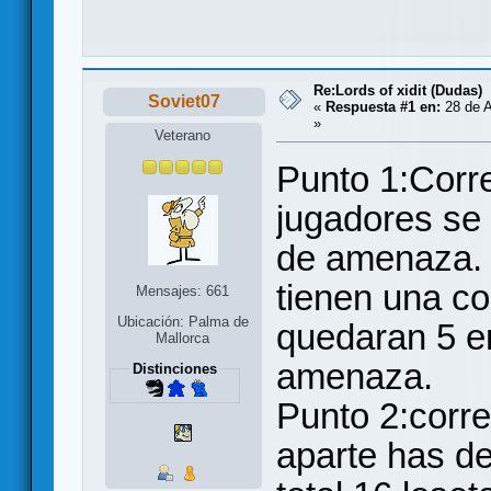
Re:Lords of xidit (Dudas)
Soviet07
«
Respuesta #1 en:
28 de A
»
Veterano
Punto 1:Corre
jugadores se 
de amenaza. 
tienen una co
Mensajes: 661
Ubicación: Palma de
quedaran 5 en
Mallorca
amenaza.
Distinciones
Punto 2:corre
aparte has de