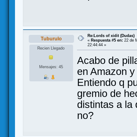
Re:Lords of xidit (Dudas)
Tuburulo
«
Respuesta #5 en:
22 de M
22:44:44 »
Recien Llegado
Acabo de pill
Mensajes: 45
en Amazon y 
Entiendo q pu
gremio de he
distintas a l
no?