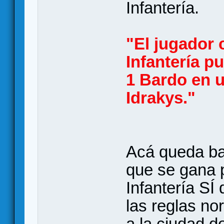
Infantería.
"El jugador
Infantería p
1 Bardo en 
Idrakys."
Acá queda ba
que se gana 
Infantería SÍ
las reglas no
a la ciudad d