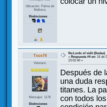
colocar un ni
Ubicación: Palma de
Mallorca
Distinciones
Re:Lords of xidit (Dudas)
Txus78
«
Respuesta #4 en:
16 de D
23:02:40 »
Veterano
Después de l
una duda resp
titanes. La p
con todos los
Mensajes: 1178
Distinciones
condición pa