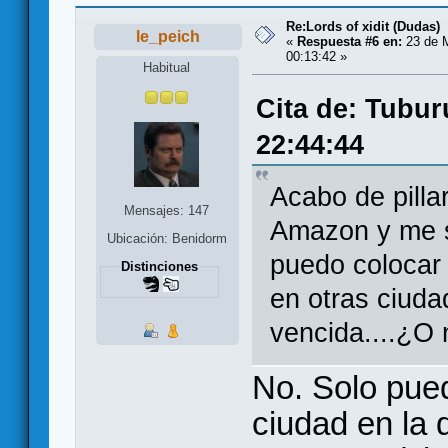
Re:Lords of xidit (Dudas)
le_peich
«
Respuesta #6 en:
23 de M
00:13:42 »
Habitual
Cita de: Tubur
22:44:44
Acabo de pilla
Mensajes: 147
Amazon y me s
Ubicación: Benidorm
puedo colocar 
Distinciones
en otras ciuda
vencida....¿O
No. Solo pued
ciudad en la 