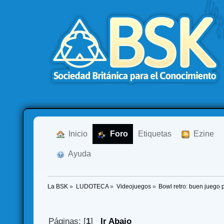
  Inicio
  Foro
Etiquetas
  Ezine
  Ayuda
La BSK
»
LUDOTECA
»
Videojuegos
»
Bowl retro: buen juego 
Páginas: [
1
]
Ir Abajo