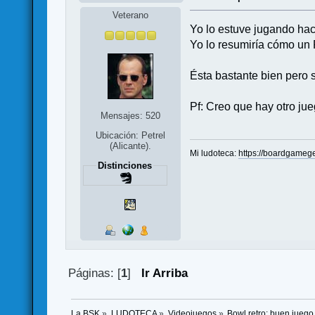
Veterano
Yo lo estuve jugando ha
Yo lo resumiría cómo un P
Ésta bastante bien pero si
Pf: Creo que hay otro jue
Mensajes: 520
Ubicación: Petrel
(Alicante).
Mi ludoteca:
https://boardgameg
Distinciones
Páginas: [
1
]
Ir Arriba
La BSK
»
LUDOTECA
»
Videojuegos
»
Bowl retro: buen juego