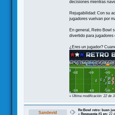
decisiones mientras nave
Rejugabilidad: Con su adi
jugadores vuelvan por m
En general, Retro Bowl 
divertido para jugadores
¿Eres un jugador? Cuando
«
Última modificación: 22 de J
Re:Bowl retro: buen ju
Sandevid
«
Respuesta #1 en:
22 d