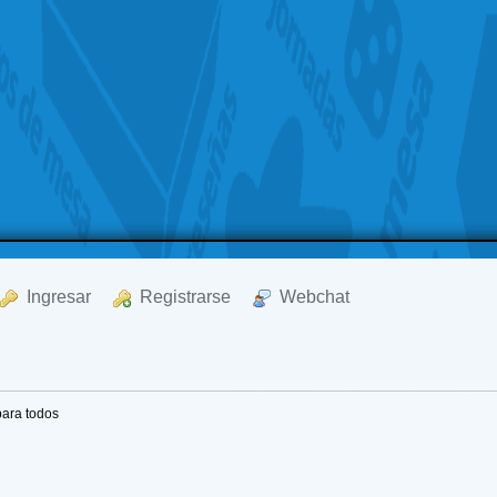
  Ingresar
  Registrarse
  Webchat
para todos