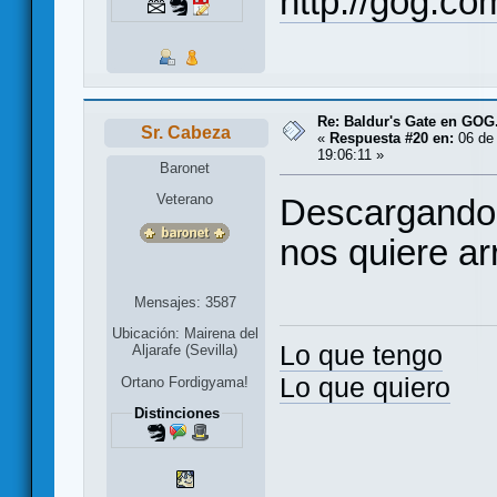
http://gog.co
Re: Baldur's Gate en GO
Sr. Cabeza
«
Respuesta #20 en:
06 de 
19:06:11 »
Baronet
Veterano
Descargando 
nos quiere arr
Mensajes: 3587
Ubicación: Mairena del
Lo que tengo
Aljarafe (Sevilla)
Lo que quiero
Ortano Fordigyama!
Distinciones