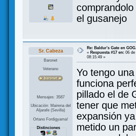
comprandolo 
el gusanejo
Re: Baldur's Gate en GO
Sr. Cabeza
«
Respuesta #17 en:
06 de 
08:15:49 »
Baronet
Veterano
Yo tengo una
funciona per
pillado el de
Mensajes: 3587
tener que met
Ubicación: Mairena del
Aljarafe (Sevilla)
expansión ya
Ortano Fordigyama!
metido un pa
Distinciones