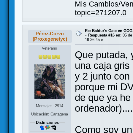
Mis Cambios/Ven
topic=271207.0
Re: Baldur's Gate en GO
Pérez-Corvo
«
Respuesta #16 en:
05 de 
(Proxegenetyc)
19:36:45 »
Veterano
Que putada, y
una caja gris
y 2 junto con
porque mi DVD
de que ya he
ordenador)....
Mensajes: 2914
Ubicación: Cartagena
Distinciones
Como soy un i