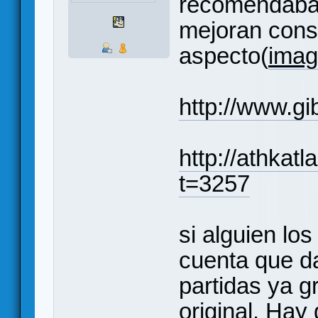
recomendaban
mejoran cons
aspecto(
ima
http://www.gi
http://athkat
t=3257
si alguien lo
cuenta que d
partidas ya g
original. Hay 