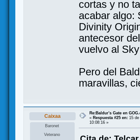
cortas y no t
acabar algo:
Divinity Orig
antecesor del
vuelvo al Sky
Pero del Bal
maravillas, ci
Re:Baldur's Gate en GOG
Caixaa
«
Respuesta #25 en:
15 de 
10:08:16 »
Baronet
Veterano
Cita de: Telca