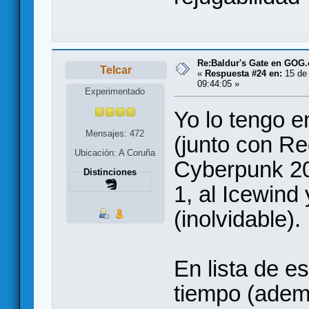
Re:Baldur's Gate en GOG
Telcar
«
Respuesta #24 en:
15 de 
09:44:05 »
Experimentado
Yo lo tengo e
Mensajes: 472
(junto con R
Ubicación: A Coruña
Cyberpunk 20
Distinciones
1, al Icewind
(inolvidable).
En lista de es
tiempo (adem