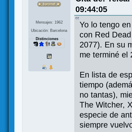
09:44:05
Mensajes: 1962
Yo lo tengo en 
Ubicación: Barcelona
con Red Dead 
Distinciones
2077). En su m
me terminé el 2
En lista de esp
tiempo (ademá
no tantas), mi
The Witcher, X
especie de ant
siempre vuelvo