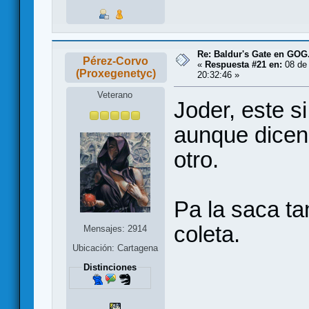
Re: Baldur's Gate en GO
Pérez-Corvo
«
Respuesta #21 en:
08 de 
(Proxegenetyc)
20:32:46 »
Veterano
Joder, este si
aunque dicen
otro.
Pa la saca ta
coleta.
Mensajes: 2914
Ubicación: Cartagena
Distinciones