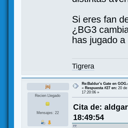
Si eres fan 
¿BG3 cambia 
has jugado a 
Tigrera
Re:Baldur's Gate en GOG
jsj
«
Respuesta #27 en:
20 de 
17:20:06 »
Recien Llegado
Cita de: aldga
Mensajes: 22
18:49:54