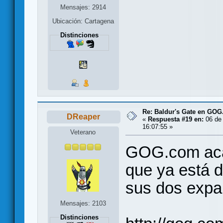
Mensajes: 2914
Ubicación: Cartagena
Distinciones
Re: Baldur's Gate en GO
DReaper
«
Respuesta #19 en:
06 de 
16:07:55 »
Veterano
GOG.com acab
que ya está 
sus dos expan
Mensajes: 2103
Distinciones