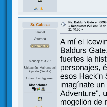
Re: Baldur's Gate en GO
Sr. Cabeza
«
Respuesta #22 en:
08 de 
21:40:50 »
Baronet
Veterano
A mí el Icew
Baldurs Gate
fuertes la his
Mensajes: 3587
personajes, 
Ubicación: Mairena del
Aljarafe (Sevilla)
esos Hack'n S
Ortano Fordigyama!
imagínate un r
Distinciones
Adventure", u
mogollón de 