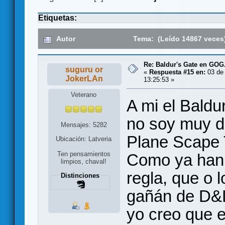
Etiquetas:
Autor
Tema: (Leído 14867 veces
Re: Baldur's Gate en GO
suguru or
«
Respuesta #15 en:
03 de 
JokerLAn
13:25:53 »
Veterano
A mi el Baldu
no soy muy d
Mensajes: 5282
Plane Scape T
Ubicación: Latveria
Ten pensamientos
Como ya han 
limpios, chaval!
regla, que o 
Distinciones
gañán de D&D
yo creo que e