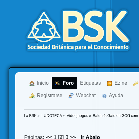
  Inicio
  Foro
Etiquetas
  Ezine
  Registrarse
  Webchat
  Ayuda
La BSK
»
LUDOTECA
»
Videojuegos
»
Baldur's Gate en GOG.com
Páginas:
<<
1
[
2
]
3
>>
Ir Abajo