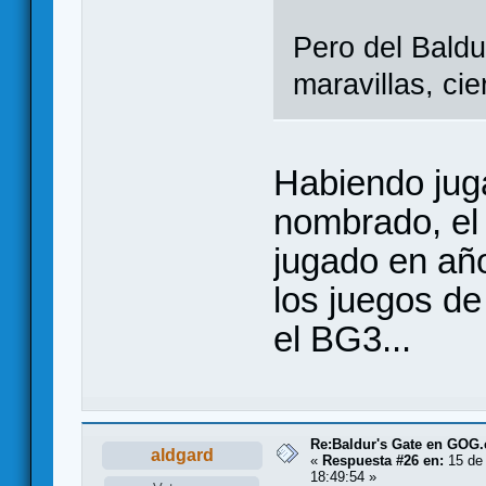
Pero del Bald
maravillas, cie
Habiendo juga
nombrado, el
jugado en año
los juegos d
el BG3...
Re:Baldur's Gate en GOG
aldgard
«
Respuesta #26 en:
15 de 
18:49:54 »