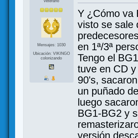
Veterano
Y ¿Cómo va 
visto se sale 
predecesores 
en 1ª/3ª per
Mensajes: 1030
Ubicación: VIKINGO
Tengo el BG1 
colonizando
tuve en CD y
90's, sacaro
un puñado de
luego sacaron
BG1-BG2 y s
remasterizaro
versión desca