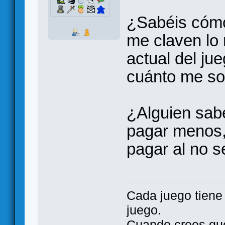
¿Sabéis cómo
me claven lo 
actual del ju
cuánto me so
¿Alguien sab
pagar menos,
pagar al no s
Cada juego tien
juego.
Cuando crees qu