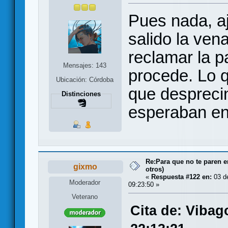
Pues nada, aj
salido la vena
reclamar la p
Mensajes: 143
procede. Lo 
Ubicación: Córdoba
que desprecin
Distinciones
esperaban en
Re:Para que no te paren 
gixmo
otros)
«
Respuesta #122 en:
03 d
Moderador
09:23:50 »
Veterano
Cita de: Vibag