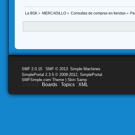
La BSK
»
MERCADILLO
»
Consultas de compras en tiendas
»
Pa
SMF 2.0.15
|
SMF © 2013
,
Simple Machines
SimplePortal 2.3.5 © 2008-2012, SimplePortal
SMFSimple.com Theme | Skin Samp
Sitemap:
Boards
|
Topics
|
XML