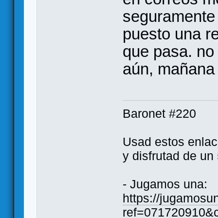
seguramente 
puesto una r
que pasa. no 
aún, mañana 
Baronet #220
Usad estos enlace
y disfrutad de u
- Jugamos una:
https://jugamosun
ref=071720910&c