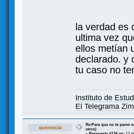
la verdad es 
ultima vez qu
ellos metían 
declarado. y 
tu caso no te
Instituto de Estud
El Telegrama Z
Re:Para que no te paren 
queroscia
otros)
«
Respuesta #134 en:
12 de