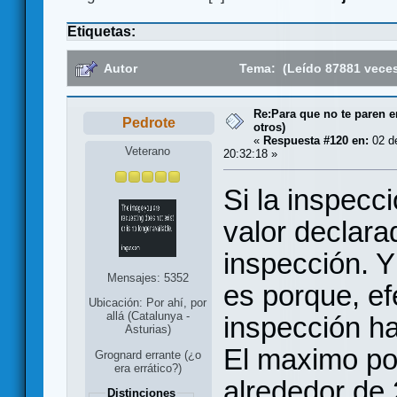
Etiquetas:
Autor
Tema: (Leído 87881 vece
Re:Para que no te paren 
Pedrote
otros)
«
Respuesta #120 en:
02 d
Veterano
20:32:18 »
Si la inspecc
valor declara
inspección. Y
Mensajes: 5352
es porque, ef
Ubicación: Por ahí, por
allá (Catalunya -
inspección ha
Asturias)
El maximo po
Grognard errante (¿o
era errático?)
alrededor de 
Distinciones