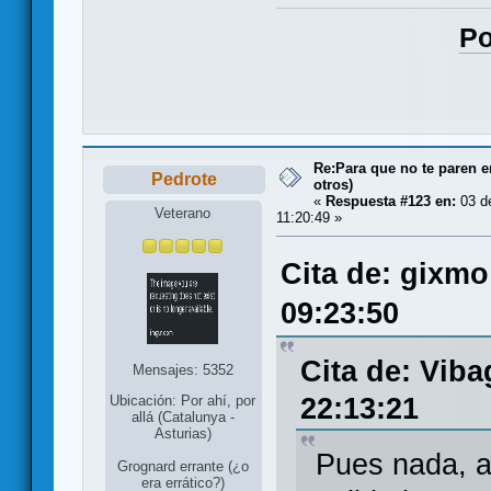
Po
Re:Para que no te paren 
Pedrote
otros)
«
Respuesta #123 en:
03 d
Veterano
11:20:49 »
Cita de: gixmo
09:23:50
Cita de: Vib
Mensajes: 5352
22:13:21
Ubicación: Por ahí, por
allá (Catalunya -
Asturias)
Pues nada, a
Grognard errante (¿o
era errático?)