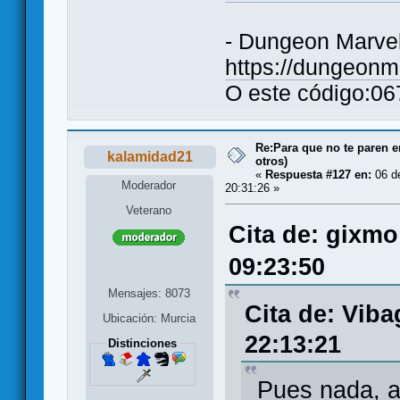
- Dungeon Marve
https://dungeon
O este código:0
Re:Para que no te paren 
kalamidad21
otros)
«
Respuesta #127 en:
06 de
Moderador
20:31:26 »
Veterano
Cita de: gixmo
09:23:50
Mensajes: 8073
Cita de: Vib
Ubicación: Murcia
22:13:21
Distinciones
Pues nada, a