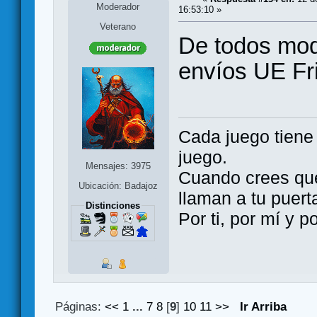
Moderador
16:53:10 »
Veterano
De todos mod
envíos UE Fri
Cada juego tien
juego.
Mensajes: 3975
Cuando crees qu
Ubicación: Badajoz
llaman a tu puert
Distinciones
Por ti, por mí y 
Páginas:
<<
1
...
7
8
[
9
]
10
11
>>
Ir Arriba