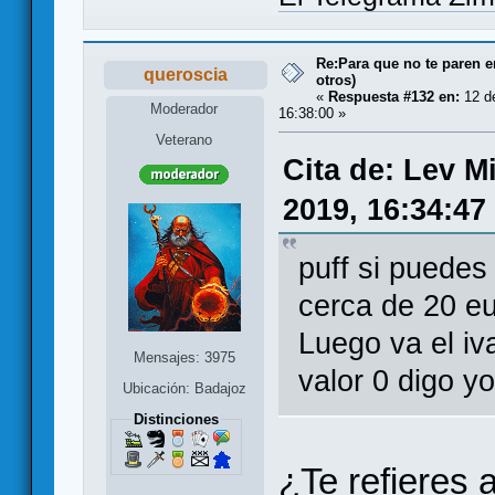
Re:Para que no te paren 
queroscia
otros)
«
Respuesta #132 en:
12 de
Moderador
16:38:00 »
Veterano
Cita de: Lev M
2019, 16:34:47
puff si puedes 
cerca de 20 e
Luego va el iv
Mensajes: 3975
valor 0 digo y
Ubicación: Badajoz
Distinciones
¿Te refieres