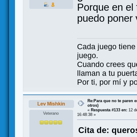
Porque en el 
puedo poner v
Cada juego tien
juego.
Cuando crees qu
llaman a tu puert
Por ti, por mí y 
Re:Para que no te paren 
Lev Mishkin
otros)
«
Respuesta #133 en:
12 de
Veterano
16:48:38 »
Cita de: quero