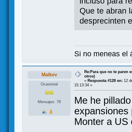
incluso para r
Que te abran l
desprecinten el
Si no meneas el á
Re:Para que no te paren 
Malkev
otros)
«
Respuesta #128 en:
12 de
Ocasional
15:13:34 »
Me he pillad
Mensajes: 78
expansiones 
Monter a US d