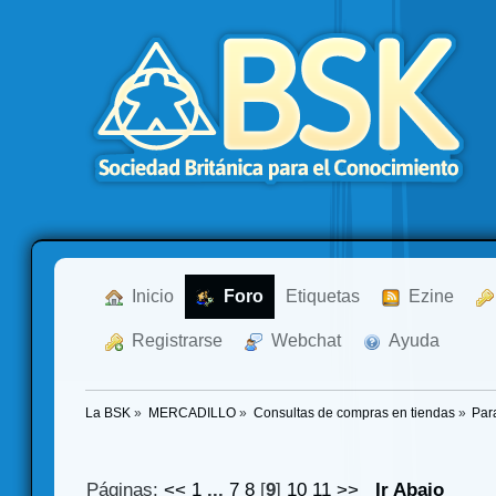
  Inicio
  Foro
Etiquetas
  Ezine
  Registrarse
  Webchat
  Ayuda
La BSK
»
MERCADILLO
»
Consultas de compras en tiendas
»
Par
Páginas:
<<
1
...
7
8
[
9
]
10
11
>>
Ir Abajo