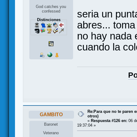
God catches you
seria un punt
confessed
Distinciones
abres... toma
no hay nada e
cuando la c
Po
Re:Para que no te paren 
GAMBITO
otros)
«
Respuesta #126 en:
06 de
Baronet
19:37:04 »
Veterano