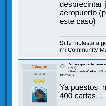
desprecintar 
aeropuerto (
este caso)
Si te molesta alg
mi Community Ma
Re:Para que no te paren 
Vibagon
otros)
«
Respuesta #124 en:
03 d
Habitual
18:06:42 »
Ya puestos, 
400 cartas...