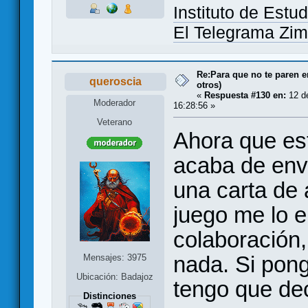
Instituto de Estud
El Telegrama Z
Re:Para que no te paren 
queroscia
otros)
«
Respuesta #130 en:
12 de
Moderador
16:28:56 »
Veterano
Ahora que est
acaba de envi
una carta de 
juego me lo e
colaboración,
nada. Si pong
Mensajes: 3975
Ubicación: Badajoz
tengo que dec
Distinciones