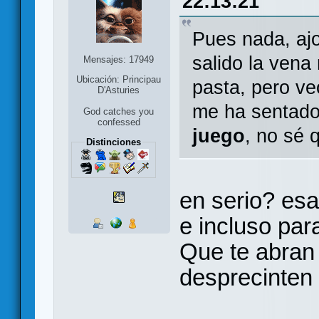
22:13:21
Pues nada, ajo
salido la vena 
Mensajes: 17949
Ubicación: Principau
pasta, pero v
D'Asturies
me ha sentad
God catches you
confessed
juego
, no sé 
Distinciones
en serio? esa
e incluso par
Que te abran 
desprecinten e