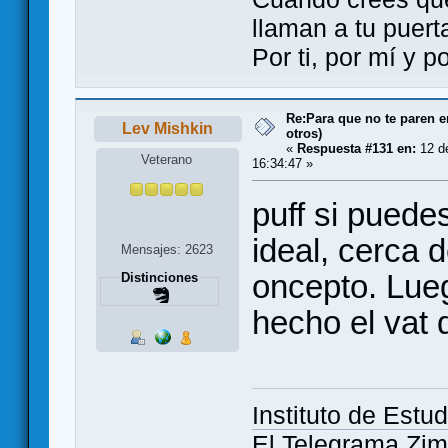
llaman a tu puert
Por ti, por mí y 
Re:Para que no te paren 
Lev Mishkin
otros)
«
Respuesta #131 en:
12 de
Veterano
16:34:47 »
puff si puedes
ideal, cerca 
Mensajes: 2623
oncepto. Lueg
Distinciones
hecho el vat 
Instituto de Estud
El Telegrama Z