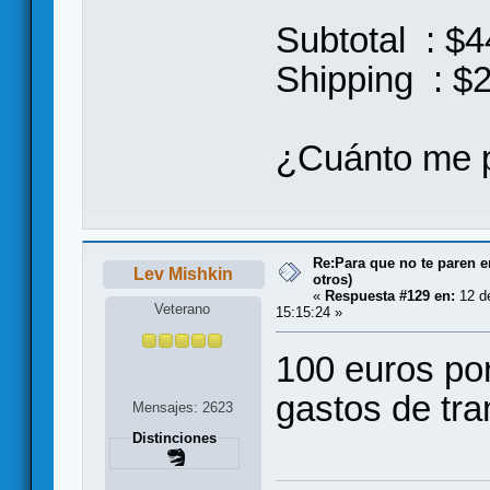
Subtotal : $
Shipping : $
¿Cuánto me p
Re:Para que no te paren 
Lev Mishkin
otros)
«
Respuesta #129 en:
12 de
Veterano
15:15:24 »
100 euros por
gastos de tra
Mensajes: 2623
Distinciones