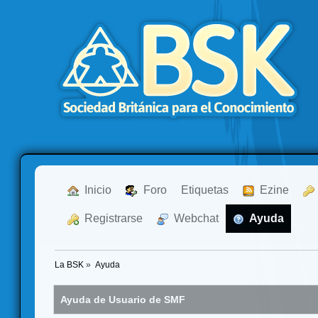
  Inicio
  Foro
Etiquetas
  Ezine
  Registrarse
  Webchat
  Ayuda
La BSK
»
Ayuda
Ayuda de Usuario de SMF