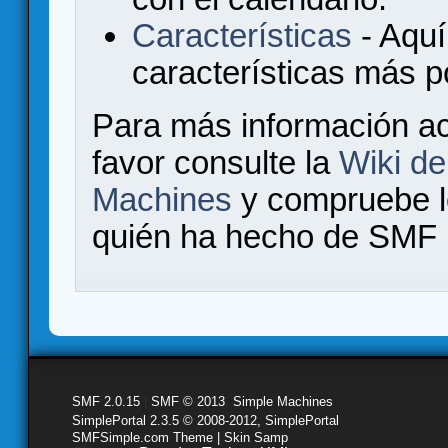
Características
- Aquí
características más 
Para más información a
favor consulte la
Wiki d
Machines
y compruebe 
quién ha hecho de SMF l
SMF 2.0.15
|
SMF © 2013
,
Simple Machines
SimplePortal 2.3.5 © 2008-2012, SimplePortal
SMFSimple.com Theme | Skin Samp