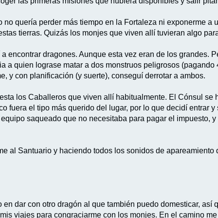
er las primeras misiones que hubiera disponibles y salir pitan
 no quería perder más tiempo en la Fortaleza ni exponerme a un
estas tierras. Quizás los monjes que viven allí tuvieran algo par
 a encontrar dragones. Aunque esta vez eran de los grandes. P
ia a quien lograse matar a dos monstruos peligrosos (pagando 
e, y con planificación (y suerte), conseguí derrotar a ambos.
sta los Caballeros que viven allí habitualmente. El Cónsul se h
 fuera el tipo más querido del lugar, por lo que decidí entrar y 
el equipo saqueado que no necesitaba para pagar el impuesto, y
me al Santuario y haciendo todos los sonidos de apareamiento
o en dar con otro dragón al que también puedo domesticar, así 
mis viajes para congraciarme con los monjes. En el camino me 