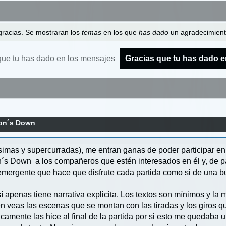
gracias. Se mostraran los
temas
en los que
has dado
un agradecimiento
que tu has dado en los mensajes
Gracias que tu has dado e
gon´s Down
mas y supercurradas), me entran ganas de poder participar en a
n´s Down a los compañeros que estén interesados en él y, de p
a emergente que hace que disfrute cada partida como si de una b
í apenas tiene narrativa explicita. Los textos son mínimos y la m
én veas las escenas que se montan con las tiradas y los giros q
icamente las hice al final de la partida por si esto me quedaba 