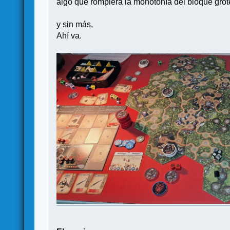
algo que rompiera la monotonía del bloque grot
y sin más,
Ahí va.