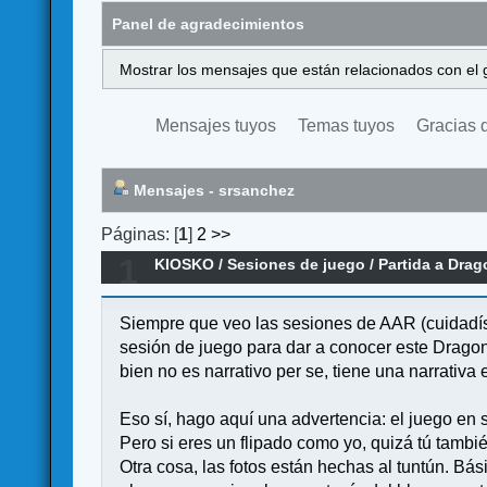
Panel de agradecimientos
Mostrar los mensajes que están relacionados con el 
Mensajes tuyos
Temas tuyos
Gracias 
Mensajes - srsanchez
Páginas: [
1
]
2
>>
1
KIOSKO
/
Sesiones de juego
/
Partida a Dra
Siempre que veo las sesiones de AAR (cuidadísi
sesión de juego para dar a conocer este Drago
bien no es narrativo per se, tiene una narrativ
Eso sí, hago aquí una advertencia: el juego en s
Pero si eres un flipado como yo, quizá tú tambi
Otra cosa, las fotos están hechas al tuntún. Bás