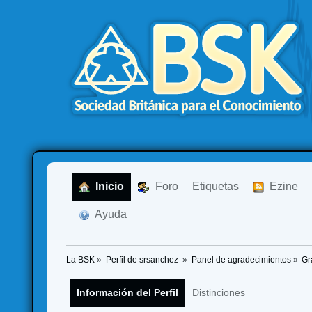
  Inicio
  Foro
Etiquetas
  Ezine
  Ayuda
La BSK
»
Perfil de srsanchez 
»
Panel de agradecimientos
»
Gr
Información del Perfil
Distinciones