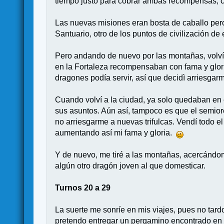
tiempo justo para cobrar ambas recompensas, cog
Las nuevas misiones eran bosta de caballo pero
Santuario, otro de los puntos de civilización de 
Pero andando de nuevo por las montañas, volví
en la Fortaleza recompensaban con fama y glor
dragones podía servir, así que decidì arriesgarm
Cuando volví a la ciudad, ya solo quedaban en e
sus asuntos. Aún así, tampoco es que el semiorco
no arriesgarme a nuevas trifulcas. Vendí todo 
aumentando así mi fama y gloria.
Y de nuevo, me tiré a las montañas, acercándo
algún otro dragón joven al que domesticar.
Turnos 20 a 29
La suerte me sonríe en mis viajes, pues no tard
pretendo entregar un pergamino encontrado en 