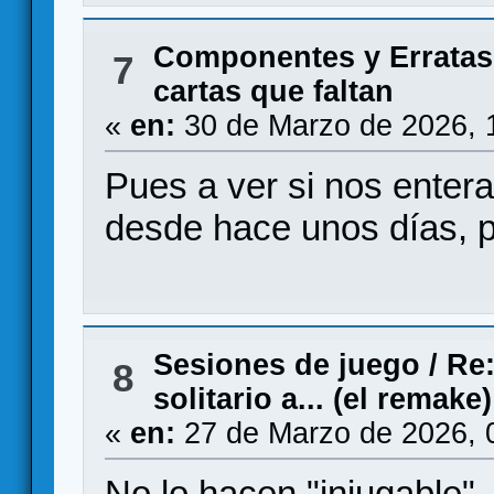
Componentes y Erratas
7
cartas que faltan
«
en:
30 de Marzo de 2026, 
Pues a ver si nos ente
desde hace unos días, p
Sesiones de juego
/
Re:
8
solitario a... (el remake)
«
en:
27 de Marzo de 2026, 
No lo hacen "injugable