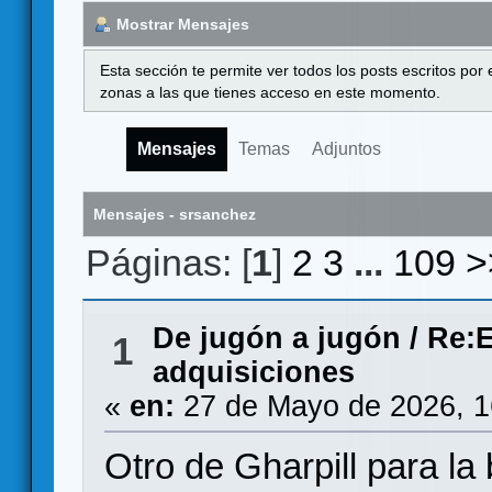
Mostrar Mensajes
Esta sección te permite ver todos los posts escritos por
zonas a las que tienes acceso en este momento.
Mensajes
Temas
Adjuntos
Mensajes - srsanchez
Páginas: [
1
]
2
3
...
109
>
De jugón a jugón
/
Re:E
1
adquisiciones
«
en:
27 de Mayo de 2026, 1
Otro de Gharpill para l