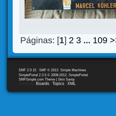
Páginas: [
1
]
2
3
...
109
>
SMF 2.0.15
|
SMF © 2013
,
Simple Machines
SimplePortal 2.3.5 © 2008-2012, SimplePortal
SMFSimple.com Theme | Skin Samp
Sitemap:
Boards
|
Topics
|
XML