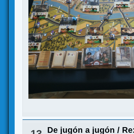
De jugón a jugón
/
Re:
13