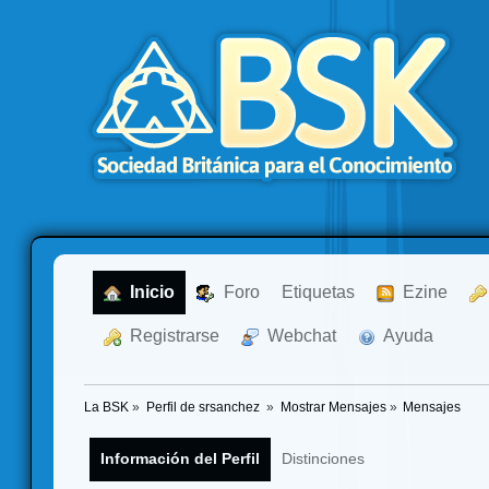
  Inicio
  Foro
Etiquetas
  Ezine
  Registrarse
  Webchat
  Ayuda
La BSK
»
Perfil de srsanchez 
»
Mostrar Mensajes
»
Mensajes
Información del Perfil
Distinciones