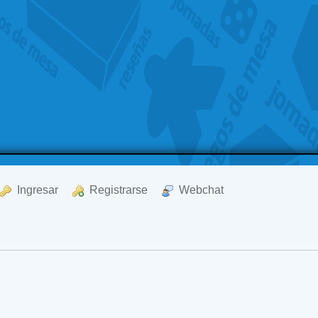
  Ingresar
  Registrarse
  Webchat