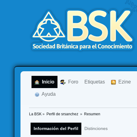
  Inicio
  Foro
Etiquetas
  Ezine
  Ayuda
La BSK
»
Perfil de srsanchez 
»
Resumen
Información del Perfil
Distinciones