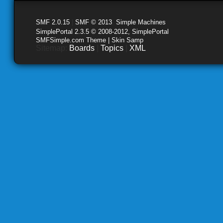
SMF 2.0.15
|
SMF © 2013
,
Simple Machines
SimplePortal 2.3.5 © 2008-2012, SimplePortal
SMFSimple.com Theme | Skin Samp
Sitemap:
Boards
|
Topics
|
XML