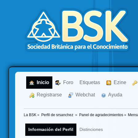
  Inicio
  Foro
Etiquetas
  Ezine
  Registrarse
  Webchat
  Ayuda
La BSK
»
Perfil de srsanchez 
»
Panel de agradecimientos
»
Mensa
Información del Perfil
Distinciones