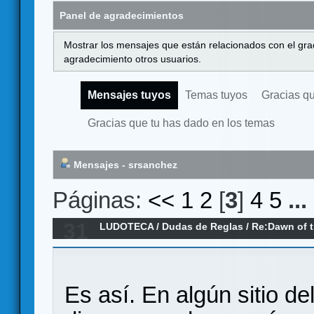
Panel de agradecimientos
Mostrar los mensajes que están relacionados con el gra
agradecimiento otros usuarios.
Mensajes tuyos
Temas tuyos
Gracias q
Gracias que tu has dado en los temas
Mensajes - srsanchez
Páginas:
<<
1
2
[
3
]
4
5
...
31
LUDOTECA
/
Dudas de Reglas
/
Re:Dawn of 
Es así. En algún sitio d