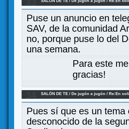
33
SALÓN DE TE
/
De jugón a jugón
/
Re:En soli
Puse un anuncio en teleg
SAV, de la comunidad Ar
no, porque puse lo del 
una semana.
Para este me
gracias!
34
SALÓN DE TE
/
De jugón a jugón
/
Re:En soli
Pues sí que es un tema 
desconocido de la segun