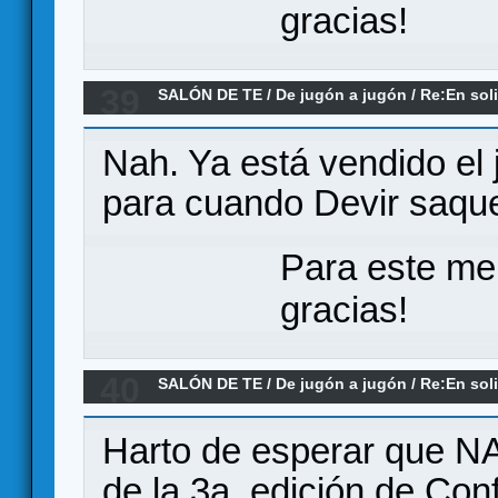
gracias!
39
SALÓN DE TE
/
De jugón a jugón
/
Re:En soli
Nah. Ya está vendido el 
para cuando Devir saque
Para este me
gracias!
40
SALÓN DE TE
/
De jugón a jugón
/
Re:En soli
Harto de esperar que NAC
de la 3a. edición de Conf