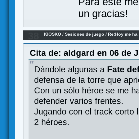
Para este me
un gracias!
38
KIOSKO
/
Sesiones de juego
/
Re:Hoy me ha d
(el remake)
Cita de: aldgard en 06 de J
Dándole algunas a
Fate de
defensa de la torre que apri
Con un sólo héroe se me h
defender varios frentes.
Jugando con el track corto 
2 héroes.