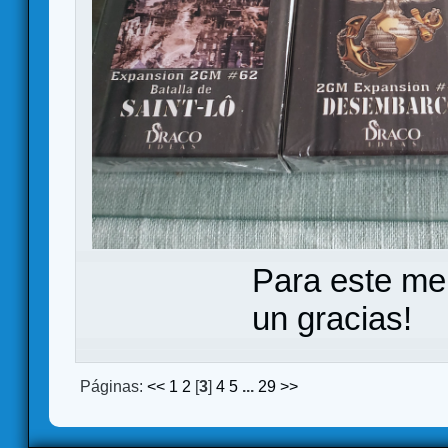
Para este me
un gracias!
Páginas:
<<
1
2
[
3
]
4
5
...
29
>>