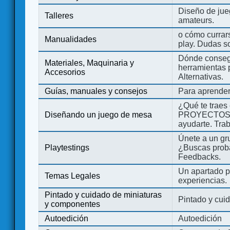
Diseño de jue
Talleres
amateurs.
o cómo currars
Manualidades
play. Dudas so
Dónde consegu
Materiales, Maquinaria y
herramientas 
Accesorios
Alternativas.
Guías, manuales y consejos
Para aprender
¿Qué te traes
Diseñando un juego de mesa
PROYECTOS co
ayudarte. Tra
Únete a un gru
Playtestings
¿Buscas probad
Feedbacks.
Un apartado pa
Temas Legales
experiencias.
Pintado y cuidado de miniaturas
Pintado y cui
y componentes
Autoedición
Autoedición