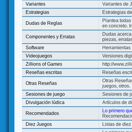
Variantes
Variantes de 
Estrategias
Estrategias d
Plantea todas
Dudas de Reglas
en concreto. 
Dudas acerca 
Componentes y Erratas
piezas, errata
Software
Herramientas 
Videojuegos
Versiones digi
Zillions of Games
http://www.zi
Reseñas escritas
Reseñas escri
Otras Reseñas 
Otras Reseñas
juegos, otros.
Sesiones de juego
Sesiones de 
Divulgación lúdica
Artículos de d
Lo primero qu
Recomendados
Recomendacion
Diez Juegos
Listas de die