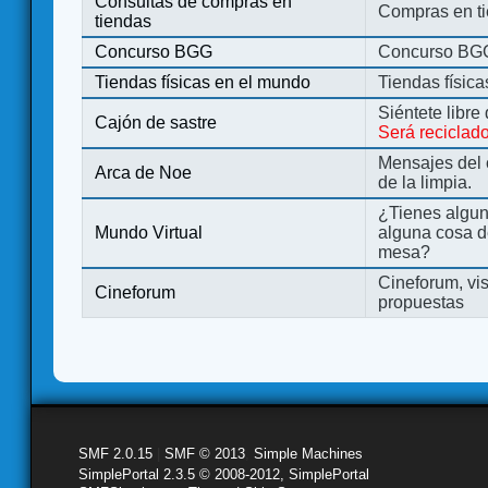
Consultas de compras en
Compras en ti
tiendas
Concurso BGG
Concurso BG
Tiendas físicas en el mundo
Tiendas físic
Siéntete libre
Cajón de sastre
Será reciclad
Mensajes del 
Arca de Noe
de la limpia.
¿Tienes algu
Mundo Virtual
alguna cosa d
mesa?
Cineforum, vis
Cineforum
propuestas
SMF 2.0.15
|
SMF © 2013
,
Simple Machines
SimplePortal 2.3.5 © 2008-2012, SimplePortal