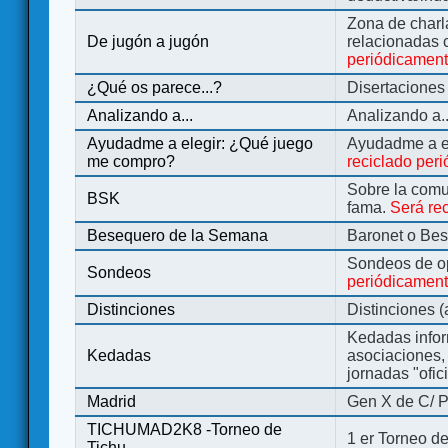
Zona de charl
De jugón a jugón
relacionadas 
periódicamen
¿Qué os parece...?
Disertaciones
Analizando a...
Analizando a..
Ayudadme a elegir: ¿Qué juego
Ayudadme a e
me compro?
reciclado per
Sobre la comu
BSK
fama.
Será re
Besequero de la Semana
Baronet o Be
Sondeos de o
Sondeos
periódicament
Distinciones
Distinciones 
Kedadas infor
Kedadas
asociaciones, 
jornadas "ofic
Madrid
Gen X de C/ P
TICHUMAD2K8 -Torneo de
1 er Torneo de
Tichu