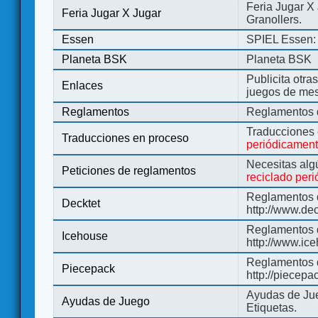
Feria Jugar X
Feria Jugar X Jugar
Granollers.
Essen
SPIEL Essen: 
Planeta BSK
Planeta BSK
Publicita otra
Enlaces
juegos de me
Reglamentos
Reglamentos d
Traducciones
Traducciones en proceso
periódicamen
Necesitas alg
Peticiones de reglamentos
reciclado per
Reglamentos d
Decktet
http://www.de
Reglamentos d
Icehouse
http://www.ic
Reglamentos 
Piecepack
http://piecepa
Ayudas de Jue
Ayudas de Juego
Etiquetas.