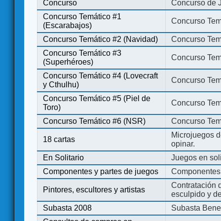
Concurso
Concurso de 
Concurso Temático #1
Concurso Temá
(Escarabajos)
Concurso Temático #2 (Navidad)
Concurso Tem
Concurso Temático #3
Concurso Tem
(Superhéroes)
Concurso Temático #4 (Lovecraft
Concurso Temá
y Cthulhu)
Concurso Temático #5 (Piel de
Concurso Temá
Toro)
Concurso Temático #6 (NSR)
Concurso Tem
Microjuegos d
18 cartas
opinar.
En Solitario
Juegos en soli
Componentes y partes de juegos
Componentes 
Contratación d
Pintores, escultores y artistas
esculpido y d
Subasta 2008
Subasta Bene