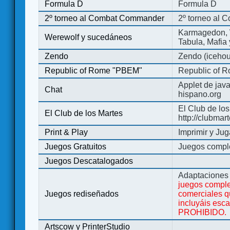
Formula D
Formula D
2º torneo al Combat Commander
2º torneo al
Karmagedon, W
Werewolf y sucedáneos
Tabula, Mafia
Zendo
Zendo (iceho
Republic of Rome "PBEM"
Republic of 
Applet de jav
Chat
hispano.org
El Club de los
El Club de los Martes
http://clubmar
Print & Play
Imprimir y Jug
Juegos Gratuitos
Juegos complet
Juegos Descatalogados
Adaptaciones 
juegos comple
Juegos rediseñados
comerciales q
incluyáis esc
PROHIBIDO.
Artscow y PrinterStudio