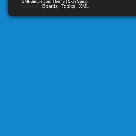
SMFSimple.com Theme | Skin Samp
Sitemap:
Boards
|
Topics
|
XML