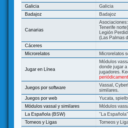
Galicia
Galicia
Badajoz
Badajoz
Asociaciones:
Tenerife norte
Canarias
Legión Perdida
(Las Palmas d
Cáceres
Microrelatos
Microrelatos 
Módulos vassa
donde jugar 
Jugar en Línea
jugadores. Ke
periódicamen
Vassal, Cyber
Juegos por software
similares.
Juegos por web
Yucata, spiel
Módulos vassal y similares
Módulos vassa
La Española (BSW)
"La Española
Torneos y Ligas
Torneos y Lig