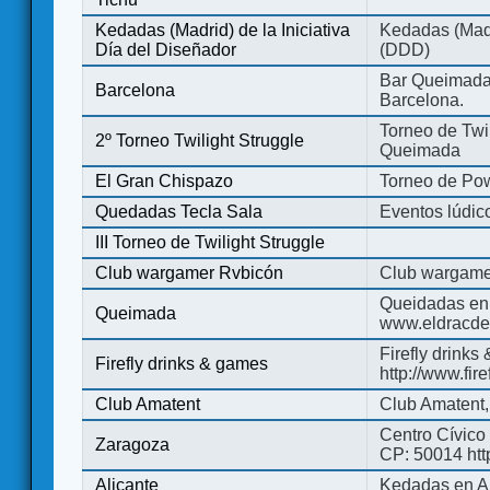
Kedadas (Madrid) de la Iniciativa
Kedadas (Madri
Día del Diseñador
(DDD)
Bar Queimada.
Barcelona
Barcelona.
Torneo de Twil
2º Torneo Twilight Struggle
Queimada
El Gran Chispazo
Torneo de Po
Quedadas Tecla Sala
Eventos lúdico
III Torneo de Twilight Struggle
Club wargamer Rvbicón
Club wargame
Queidadas en
Queimada
www.eldracde
Firefly drinks
Firefly drinks & games
http://www.fir
Club Amatent
Club Amatent,
Centro Cívico 
Zaragoza
CP: 50014 http
Alicante
Kedadas en Al