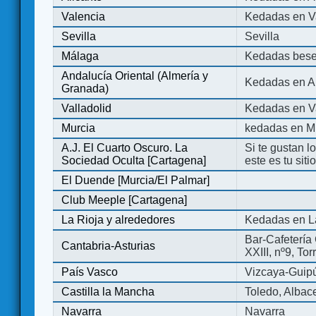
Valencia
Kedadas en V
Sevilla
Sevilla
Málaga
Kedadas bese
Andalucía Oriental (Almería y
Kedadas en An
Granada)
Valladolid
Kedadas en Va
Murcia
kedadas en M
A.J. El Cuarto Oscuro. La
Si te gustan l
Sociedad Oculta [Cartagena]
este es tu sit
El Duende [Murcia/El Palmar]
Club Meeple [Cartagena]
La Rioja y alrededores
Kedadas en L
Bar-Cafetería 
Cantabria-Asturias
XXIII, nº9, To
País Vasco
Vizcaya-Guip
Castilla la Mancha
Toledo, Albac
Navarra
Navarra