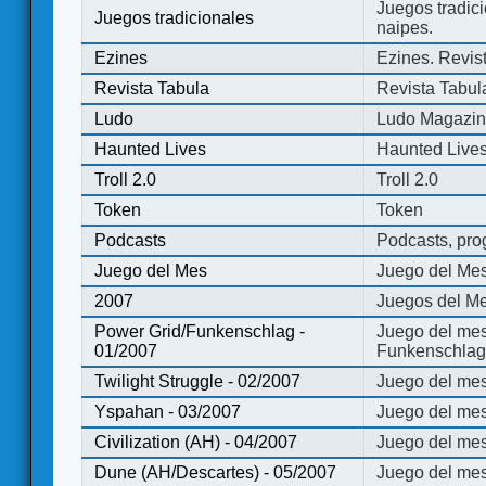
Juegos tradici
Juegos tradicionales
naipes.
Ezines
Ezines. Revist
Revista Tabula
Revista Tabul
Ludo
Ludo Magazi
Haunted Lives
Haunted Live
Troll 2.0
Troll 2.0
Token
Token
Podcasts
Podcasts, pro
Juego del Mes
Juego del Me
2007
Juegos del Me
Power Grid/Funkenschlag -
Juego del mes
01/2007
Funkenschlag 
Twilight Struggle - 02/2007
Juego del mes
Yspahan - 03/2007
Juego del me
Civilization (AH) - 04/2007
Juego del mes 
Dune (AH/Descartes) - 05/2007
Juego del me