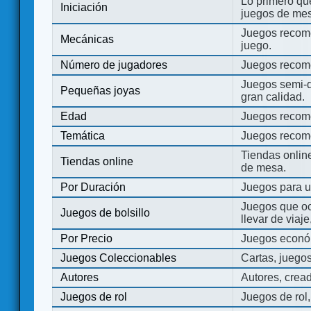
Lo primero que
Iniciación
juegos de mes
Juegos recome
Mecánicas
juego.
Número de jugadores
Juegos recom
Juegos semi-d
Pequeñas joyas
gran calidad.
Edad
Juegos recom
Temática
Juegos recom
Tiendas onli
Tiendas online
de mesa.
Por Duración
Juegos para u
Juegos que o
Juegos de bolsillo
llevar de viaje
Por Precio
Juegos económ
Juegos Coleccionables
Cartas, juego
Autores
Autores, crea
Juegos de rol
Juegos de rol,