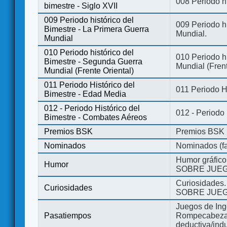
008 Periodo hi
bimestre - Siglo XVII
009 Periodo histórico del
009 Periodo hi
Bimestre - La Primera Guerra
Mundial.
Mundial
010 Periodo histórico del
010 Periodo h
Bimestre - Segunda Guerra
Mundial (Frent
Mundial (Frente Oriental)
011 Periodo Histórico del
011 Periodo H
Bimestre - Edad Media
012 - Periodo Histórico del
012 - Periodo
Bimestre - Combates Aéreos
Premios BSK
Premios BSK
Nominados
Nominados (fa
Humor gráfico
Humor
SOBRE JUEG
Curiosidades.
Curiosidades
SOBRE JUEG
Juegos de Ing
Pasatiempos
Rompecabezas
deductiva/indu