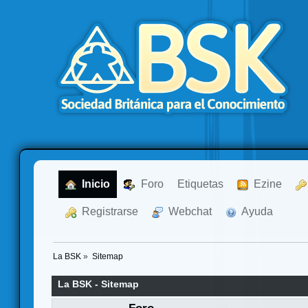
  Inicio
  Foro
Etiquetas
  Ezine
  Registrarse
  Webchat
  Ayuda
La BSK
»
Sitemap
La BSK - Sitemap