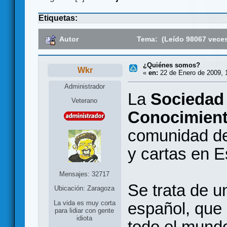
Etiquetas:
Autor
Tema: (Leído 98067 vece
¿Quiénes somos?
Wkr
«
en:
22 de Enero de 2009, 
Administrador
La
Sociedad 
Veterano
Conocimient
comunidad de
y cartas en 
Mensajes: 32717
Se trata de u
Ubicación: Zaragoza
español, que 
La vida es muy corta
para lidiar con gente
idiota
todo el mundo