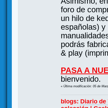
Asimismo, en
foro de comp
un hilo de k
españolas) y
manualidades
podrás fabric
& play (imprim
PASA A NU
bienvenido.
«
Última modificación: 05 de Mar
blogs:
Diario d