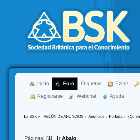
  Inicio
  Foro
Etiquetas
  Ezine
  Registrarse
  Webchat
  Ayuda
La BSK
»
TABLÓN DE ANUNCIOS
»
Anuncios
»
Portada
»
¿Quién
Páginas: [
1
]
Ir Abajo