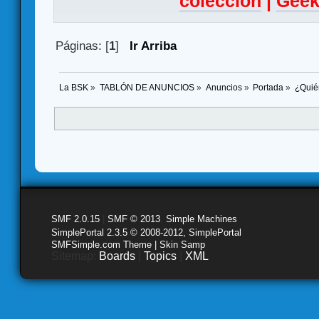
colección
|
Geek
Páginas: [
1
]
Ir Arriba
La BSK
»
TABLÓN DE ANUNCIOS
»
Anuncios
»
Portada
»
¿Quié
SMF 2.0.15
|
SMF © 2013
,
Simple Machines
SimplePortal 2.3.5 © 2008-2012, SimplePortal
SMFSimple.com Theme | Skin Samp
Sitemap:
Boards
|
Topics
|
XML