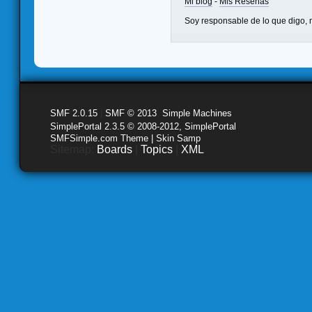
Mi blog
-
Mis Reseñas
Soy responsable de lo que digo, n
SMF 2.0.15
|
SMF © 2013
,
Simple Machines
SimplePortal 2.3.5 © 2008-2012, SimplePortal
SMFSimple.com Theme | Skin Samp
Sitemap:
Boards
|
Topics
|
XML