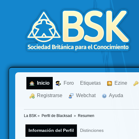
  Inicio
  Foro
Etiquetas
  Ezine
  Registrarse
  Webchat
  Ayuda
La BSK
»
Perfil de Blacksad 
»
Resumen
Información del Perfil
Distinciones