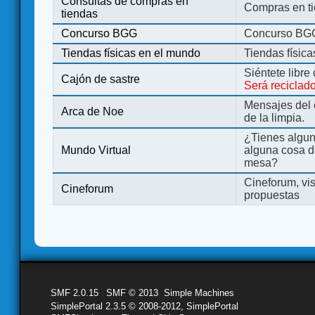
Consultas de compras en
Compras en ti
tiendas
Concurso BGG
Concurso BG
Tiendas físicas en el mundo
Tiendas físic
Siéntete libre
Cajón de sastre
Será reciclad
Mensajes del 
Arca de Noe
de la limpia.
¿Tienes algu
Mundo Virtual
alguna cosa d
mesa?
Cineforum, vis
Cineforum
propuestas
SMF 2.0.15
|
SMF © 2013
,
Simple Machines
SimplePortal 2.3.5 © 2008-2012, SimplePortal