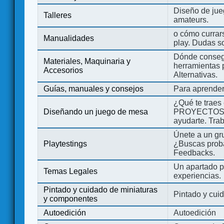
Diseño de jue
Talleres
amateurs.
o cómo currars
Manualidades
play. Dudas so
Dónde consegu
Materiales, Maquinaria y
herramientas 
Accesorios
Alternativas.
Guías, manuales y consejos
Para aprender
¿Qué te traes
Diseñando un juego de mesa
PROYECTOS co
ayudarte. Tra
Únete a un gru
Playtestings
¿Buscas probad
Feedbacks.
Un apartado pa
Temas Legales
experiencias.
Pintado y cuidado de miniaturas
Pintado y cui
y componentes
Autoedición
Autoedición