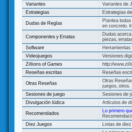
Variantes
Variantes de 
Estrategias
Estrategias d
Plantea todas
Dudas de Reglas
en concreto. 
Dudas acerca 
Componentes y Erratas
piezas, errata
Software
Herramientas 
Videojuegos
Versiones digi
Zillions of Games
http://www.zi
Reseñas escritas
Reseñas escri
Otras Reseñas 
Otras Reseñas
juegos, otros.
Sesiones de juego
Sesiones de 
Divulgación lúdica
Artículos de d
Lo primero qu
Recomendados
Recomendacion
Diez Juegos
Listas de die