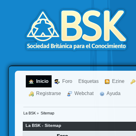
  Inicio
  Foro
Etiquetas
  Ezine
  Registrarse
  Webchat
  Ayuda
La BSK
»
Sitemap
La BSK - Sitemap