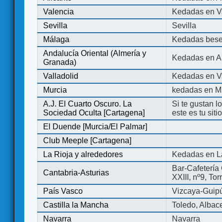
Valencia
Kedadas en V
Sevilla
Sevilla
Málaga
Kedadas bese
Andalucía Oriental (Almería y
Kedadas en An
Granada)
Valladolid
Kedadas en Va
Murcia
kedadas en M
A.J. El Cuarto Oscuro. La
Si te gustan l
Sociedad Oculta [Cartagena]
este es tu sit
El Duende [Murcia/El Palmar]
Club Meeple [Cartagena]
La Rioja y alrededores
Kedadas en L
Bar-Cafetería 
Cantabria-Asturias
XXIII, nº9, To
País Vasco
Vizcaya-Guip
Castilla la Mancha
Toledo, Albac
Navarra
Navarra