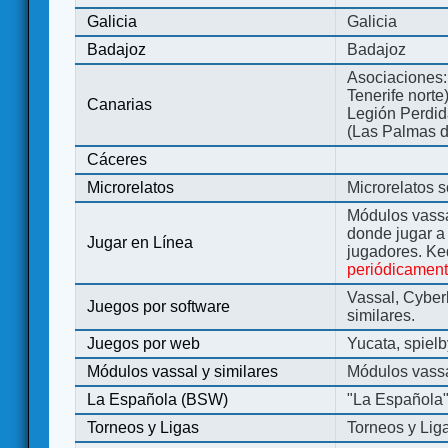
Galicia
Galicia
Badajoz
Badajoz
Asociaciones:
Tenerife norte
Canarias
Legión Perdida
(Las Palmas d
Cáceres
Microrelatos
Microrelatos 
Módulos vassa
donde jugar 
Jugar en Línea
jugadores. Ke
periódicamen
Vassal, Cyber
Juegos por software
similares.
Juegos por web
Yucata, spiel
Módulos vassal y similares
Módulos vassa
La Española (BSW)
"La Española
Torneos y Ligas
Torneos y Lig