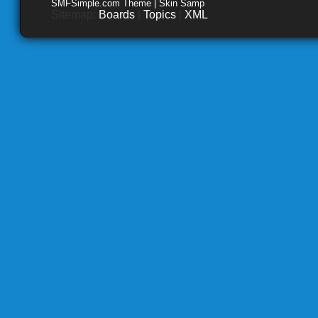
SMFSimple.com Theme | Skin Samp
Sitemap:
Boards
|
Topics
|
XML