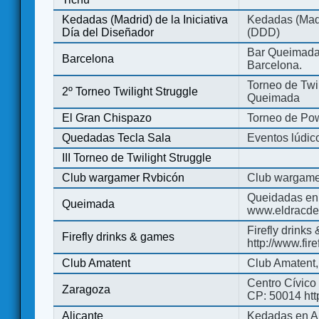
Kedadas (Madrid) de la Iniciativa
Kedadas (Madri
Día del Diseñador
(DDD)
Bar Queimada.
Barcelona
Barcelona.
Torneo de Twil
2º Torneo Twilight Struggle
Queimada
El Gran Chispazo
Torneo de Po
Quedadas Tecla Sala
Eventos lúdico
III Torneo de Twilight Struggle
Club wargamer Rvbicón
Club wargame
Queidadas en
Queimada
www.eldracde
Firefly drinks
Firefly drinks & games
http://www.fir
Club Amatent
Club Amatent,
Centro Cívico 
Zaragoza
CP: 50014 http
Alicante
Kedadas en Al