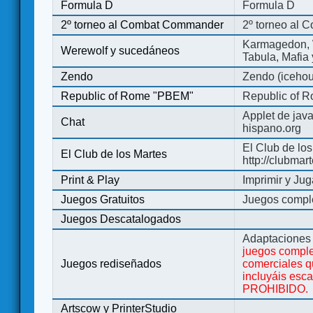
Formula D
Formula D
2º torneo al Combat Commander
2º torneo al
Karmagedon, W
Werewolf y sucedáneos
Tabula, Mafia
Zendo
Zendo (iceho
Republic of Rome "PBEM"
Republic of 
Applet de jav
Chat
hispano.org
El Club de los
El Club de los Martes
http://clubmar
Print & Play
Imprimir y Jug
Juegos Gratuitos
Juegos complet
Juegos Descatalogados
Adaptaciones 
juegos comple
Juegos rediseñados
comerciales q
incluyáis esc
PROHIBIDO.
Artscow y PrinterStudio