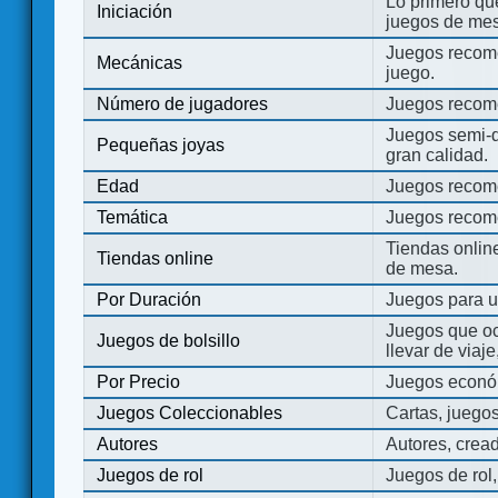
Lo primero que
Iniciación
juegos de mes
Juegos recome
Mecánicas
juego.
Número de jugadores
Juegos recom
Juegos semi-d
Pequeñas joyas
gran calidad.
Edad
Juegos recom
Temática
Juegos recom
Tiendas onli
Tiendas online
de mesa.
Por Duración
Juegos para u
Juegos que o
Juegos de bolsillo
llevar de viaje
Por Precio
Juegos económ
Juegos Coleccionables
Cartas, juego
Autores
Autores, crea
Juegos de rol
Juegos de rol,