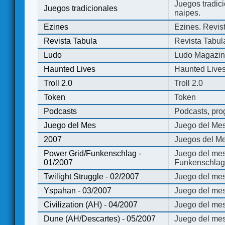
Juegos tradici
Juegos tradicionales
naipes.
Ezines
Ezines. Revist
Revista Tabula
Revista Tabul
Ludo
Ludo Magazi
Haunted Lives
Haunted Live
Troll 2.0
Troll 2.0
Token
Token
Podcasts
Podcasts, pro
Juego del Mes
Juego del Me
2007
Juegos del Me
Power Grid/Funkenschlag -
Juego del mes
01/2007
Funkenschlag 
Twilight Struggle - 02/2007
Juego del mes
Yspahan - 03/2007
Juego del me
Civilization (AH) - 04/2007
Juego del mes 
Dune (AH/Descartes) - 05/2007
Juego del me