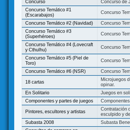
Concurso
Concurso de 
Concurso Temático #1
Concurso Temá
(Escarabajos)
Concurso Temático #2 (Navidad)
Concurso Tem
Concurso Temático #3
Concurso Tem
(Superhéroes)
Concurso Temático #4 (Lovecraft
Concurso Temá
y Cthulhu)
Concurso Temático #5 (Piel de
Concurso Temá
Toro)
Concurso Temático #6 (NSR)
Concurso Tem
Microjuegos d
18 cartas
opinar.
En Solitario
Juegos en soli
Componentes y partes de juegos
Componentes 
Contratación d
Pintores, escultores y artistas
esculpido y d
Subasta 2008
Subasta Bene