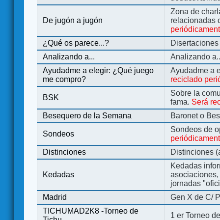
Zona de charl
De jugón a jugón
relacionadas 
periódicamen
¿Qué os parece...?
Disertaciones
Analizando a...
Analizando a..
Ayudadme a elegir: ¿Qué juego
Ayudadme a e
me compro?
reciclado per
Sobre la comu
BSK
fama.
Será re
Besequero de la Semana
Baronet o Be
Sondeos de o
Sondeos
periódicament
Distinciones
Distinciones 
Kedadas infor
Kedadas
asociaciones, 
jornadas "ofic
Madrid
Gen X de C/ P
TICHUMAD2K8 -Torneo de
1 er Torneo de
Tichu