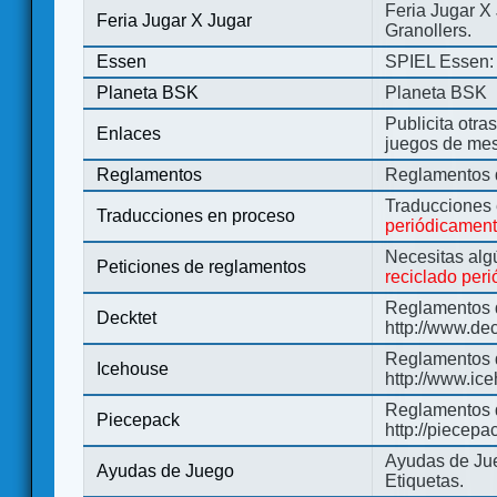
Feria Jugar X
Feria Jugar X Jugar
Granollers.
Essen
SPIEL Essen: 
Planeta BSK
Planeta BSK
Publicita otra
Enlaces
juegos de me
Reglamentos
Reglamentos d
Traducciones
Traducciones en proceso
periódicamen
Necesitas alg
Peticiones de reglamentos
reciclado per
Reglamentos d
Decktet
http://www.de
Reglamentos d
Icehouse
http://www.ic
Reglamentos 
Piecepack
http://piecepa
Ayudas de Jue
Ayudas de Juego
Etiquetas.