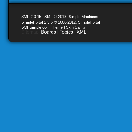
SMF 2.0.15
|
SMF © 2013
,
Simple Machines
SimplePortal 2.3.5 © 2008-2012, SimplePortal
SMFSimple.com Theme | Skin Samp
Sitemap:
Boards
|
Topics
|
XML