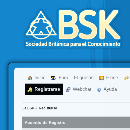
  Inicio
  Foro
Etiquetas
  Ezine
  Registrarse
  Webchat
  Ayuda
La BSK
»
Registrarse
Acuerdo de Registro