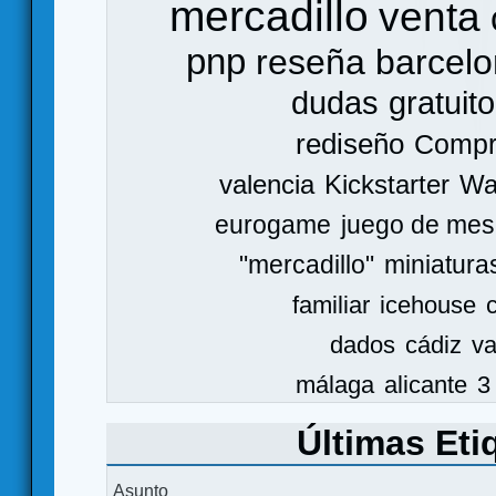
mercadillo
venta
pnp
reseña
barcel
dudas
gratuito
rediseño
Comp
valencia
Kickstarter
Wa
eurogame
juego de mes
"mercadillo"
miniatura
familiar
icehouse
dados
cádiz
va
málaga
alicante
3
Últimas Eti
Asunto