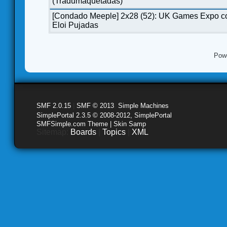
(Tradumaquetadas)
[Condado Meeple] 2x28 (52): UK Games Expo c
Eloi Pujadas
Pow
SMF 2.0.15
|
SMF © 2013
,
Simple Machines
SimplePortal 2.3.5 © 2008-2012, SimplePortal
SMFSimple.com Theme | Skin Samp
Sitemap:
Boards
|
Topics
|
XML