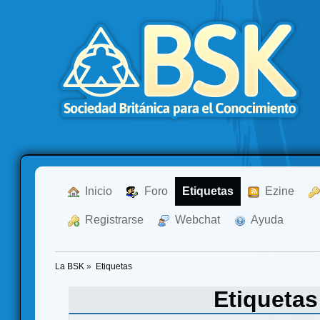
  Inicio
  Foro
Etiquetas
  Ezine
  Registrarse
  Webchat
  Ayuda
La BSK
»
Etiquetas
Etiqueta