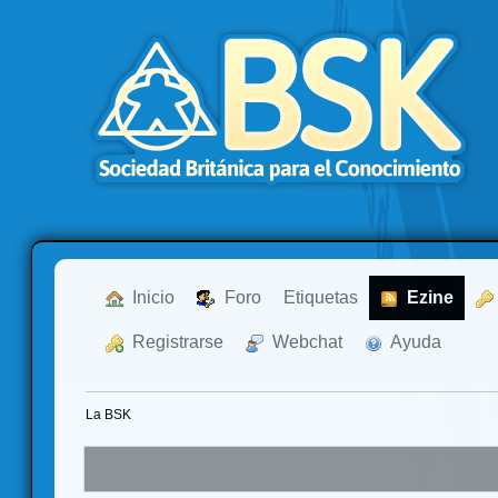
  Inicio
  Foro
Etiquetas
  Ezine
  Registrarse
  Webchat
  Ayuda
La BSK