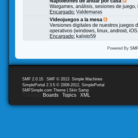
Napoleones de andar por casa
Wargames, análisis, sesiones de juego, 
Encargado:
Valdemaras
Videojuegos a la mesa
Versiones digitales de nuestros juegos d
operativos (windows, linux, android, iOS,
Encargado:
kalisto59
Powered By
SMF 
SMF 2.0.15
|
SMF © 2013
,
Simple Machines
SimplePortal 2.3.5 © 2008-2012, SimplePortal
SMFSimple.com Theme | Skin Samp
Sitemap:
Boards
|
Topics
|
XML