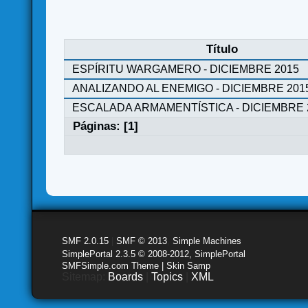
Título
ESPÍRITU WARGAMERO - DICIEMBRE 2015
ANALIZANDO AL ENEMIGO - DICIEMBRE 201
ESCALADA ARMAMENTÍSTICA - DICIEMBRE 
Páginas: [
1
]
SMF 2.0.15
|
SMF © 2013
,
Simple Machines
SimplePortal 2.3.5 © 2008-2012, SimplePortal
SMFSimple.com Theme | Skin Samp
Sitemap:
Boards
|
Topics
|
XML