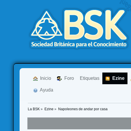
  Inicio
  Foro
Etiquetas
  Ezine
  Ayuda
La BSK
»
Ezine
»
Napoleones de andar por casa