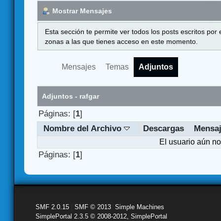
Mostrar Mensajes
Esta sección te permite ver todos los posts escritos por
zonas a las que tienes acceso en este momento.
Mensajes
Temas
Adjuntos
Adjuntos - rafgar
Páginas: [
1
]
Nombre del Archivo
Descargas
Mensa
El usuario aún no
Páginas: [
1
]
SMF 2.0.15
|
SMF © 2013
,
Simple Machines
SimplePortal 2.3.5 © 2008-2012, SimplePortal