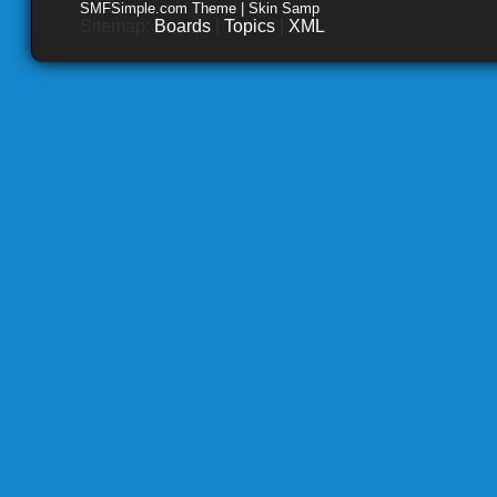
SMFSimple.com Theme | Skin Samp
Sitemap:
Boards
|
Topics
|
XML