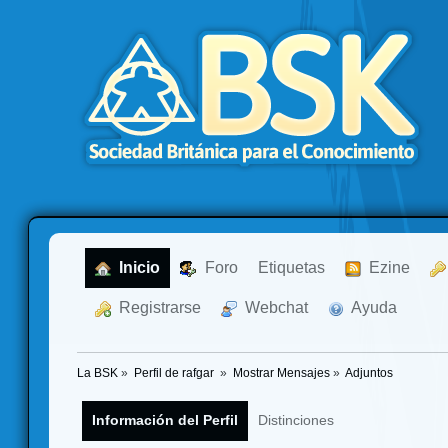
  Inicio
  Foro
Etiquetas
  Ezine
  Registrarse
  Webchat
  Ayuda
La BSK
»
Perfil de rafgar 
»
Mostrar Mensajes
»
Adjuntos
Información del Perfil
Distinciones