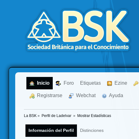
  Inicio
  Foro
Etiquetas
  Ezine
  Registrarse
  Webchat
  Ayuda
La BSK
»
Perfil de Ladelvar 
»
Mostrar Estadísticas
Información del Perfil
Distinciones