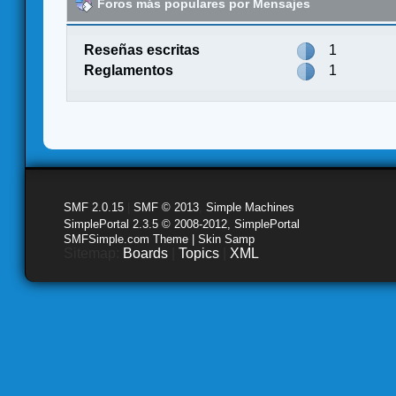
Foros más populares por Mensajes
Reseñas escritas
1
Reglamentos
1
SMF 2.0.15
|
SMF © 2013
,
Simple Machines
SimplePortal 2.3.5 © 2008-2012, SimplePortal
SMFSimple.com Theme | Skin Samp
Sitemap:
Boards
|
Topics
|
XML