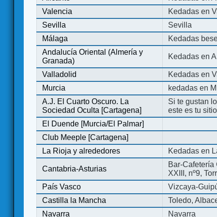
Valencia
Kedadas en V
Sevilla
Sevilla
Málaga
Kedadas bese
Andalucía Oriental (Almería y
Kedadas en An
Granada)
Valladolid
Kedadas en Va
Murcia
kedadas en M
A.J. El Cuarto Oscuro. La
Si te gustan l
Sociedad Oculta [Cartagena]
este es tu sit
El Duende [Murcia/El Palmar]
Club Meeple [Cartagena]
La Rioja y alrededores
Kedadas en L
Bar-Cafetería 
Cantabria-Asturias
XXIII, nº9, To
País Vasco
Vizcaya-Guip
Castilla la Mancha
Toledo, Albac
Navarra
Navarra