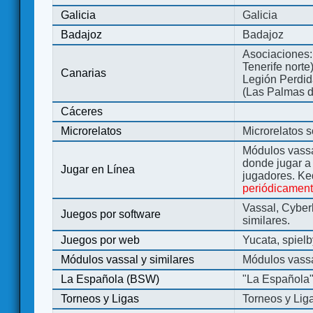
Galicia
Galicia
Badajoz
Badajoz
Asociaciones:
Tenerife norte
Canarias
Legión Perdida
(Las Palmas d
Cáceres
Microrelatos
Microrelatos 
Módulos vassa
donde jugar 
Jugar en Línea
jugadores. Ke
periódicamen
Vassal, Cyber
Juegos por software
similares.
Juegos por web
Yucata, spiel
Módulos vassal y similares
Módulos vassa
La Española (BSW)
"La Española
Torneos y Ligas
Torneos y Lig