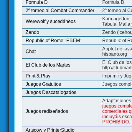
Formula D
Formula D
2º torneo al Combat Commander
2º torneo al
Karmagedon, W
Werewolf y sucedáneos
Tabula, Mafia
Zendo
Zendo (iceho
Republic of Rome "PBEM"
Republic of 
Applet de jav
Chat
hispano.org
El Club de los
El Club de los Martes
http://clubmar
Print & Play
Imprimir y Jug
Juegos Gratuitos
Juegos complet
Juegos Descatalogados
Adaptaciones 
juegos comple
Juegos rediseñados
comerciales q
incluyáis esc
PROHIBIDO.
Artscow y PrinterStudio