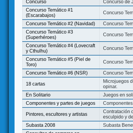
Concurso
Concurso de 
Concurso Temático #1
Concurso Temá
(Escarabajos)
Concurso Temático #2 (Navidad)
Concurso Tem
Concurso Temático #3
Concurso Tem
(Superhéroes)
Concurso Temático #4 (Lovecraft
Concurso Temá
y Cthulhu)
Concurso Temático #5 (Piel de
Concurso Temá
Toro)
Concurso Temático #6 (NSR)
Concurso Tem
Microjuegos d
18 cartas
opinar.
En Solitario
Juegos en soli
Componentes y partes de juegos
Componentes 
Contratación d
Pintores, escultores y artistas
esculpido y d
Subasta 2008
Subasta Bene