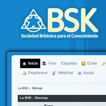
  Inicio
  Foro
Etiquetas
  Ezine
  Registrarse
  Webchat
  Ayuda
La BSK
»
Sitemap
La BSK - Sitemap