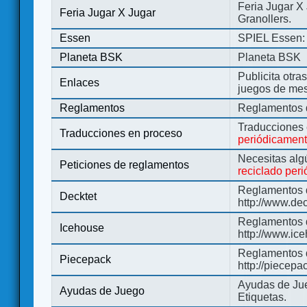
Feria Jugar X
Feria Jugar X Jugar
Granollers.
Essen
SPIEL Essen: 
Planeta BSK
Planeta BSK
Publicita otra
Enlaces
juegos de me
Reglamentos
Reglamentos d
Traducciones
Traducciones en proceso
periódicamen
Necesitas alg
Peticiones de reglamentos
reciclado per
Reglamentos d
Decktet
http://www.de
Reglamentos d
Icehouse
http://www.ic
Reglamentos 
Piecepack
http://piecepa
Ayudas de Jue
Ayudas de Juego
Etiquetas.