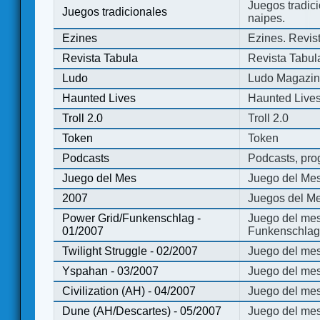
Juegos tradici
Juegos tradicionales
naipes.
Ezines
Ezines. Revist
Revista Tabula
Revista Tabul
Ludo
Ludo Magazi
Haunted Lives
Haunted Live
Troll 2.0
Troll 2.0
Token
Token
Podcasts
Podcasts, pro
Juego del Mes
Juego del Me
2007
Juegos del Me
Power Grid/Funkenschlag -
Juego del mes
01/2007
Funkenschlag 
Twilight Struggle - 02/2007
Juego del mes
Yspahan - 03/2007
Juego del me
Civilization (AH) - 04/2007
Juego del mes 
Dune (AH/Descartes) - 05/2007
Juego del me