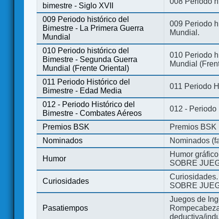
008 Periodo hi
bimestre - Siglo XVII
009 Periodo histórico del
009 Periodo hi
Bimestre - La Primera Guerra
Mundial.
Mundial
010 Periodo histórico del
010 Periodo h
Bimestre - Segunda Guerra
Mundial (Frent
Mundial (Frente Oriental)
011 Periodo Histórico del
011 Periodo H
Bimestre - Edad Media
012 - Periodo Histórico del
012 - Periodo
Bimestre - Combates Aéreos
Premios BSK
Premios BSK
Nominados
Nominados (fa
Humor gráfico
Humor
SOBRE JUEG
Curiosidades.
Curiosidades
SOBRE JUEG
Juegos de Ing
Pasatiempos
Rompecabezas
deductiva/indu