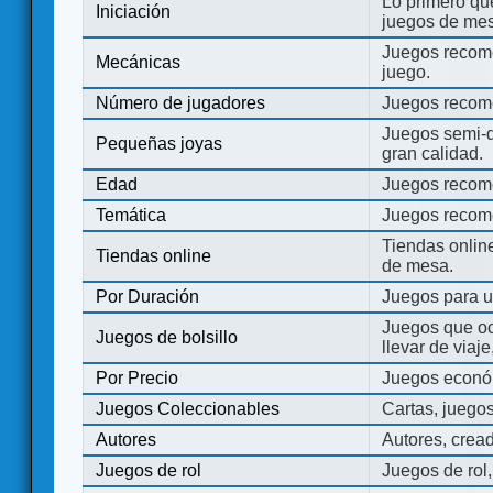
Lo primero que
Iniciación
juegos de mes
Juegos recome
Mecánicas
juego.
Número de jugadores
Juegos recom
Juegos semi-d
Pequeñas joyas
gran calidad.
Edad
Juegos recom
Temática
Juegos recom
Tiendas onli
Tiendas online
de mesa.
Por Duración
Juegos para u
Juegos que o
Juegos de bolsillo
llevar de viaje
Por Precio
Juegos económ
Juegos Coleccionables
Cartas, juego
Autores
Autores, crea
Juegos de rol
Juegos de rol,