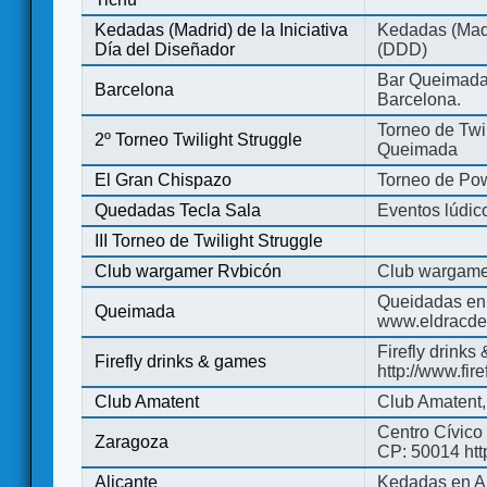
Kedadas (Madrid) de la Iniciativa
Kedadas (Madri
Día del Diseñador
(DDD)
Bar Queimada.
Barcelona
Barcelona.
Torneo de Twil
2º Torneo Twilight Struggle
Queimada
El Gran Chispazo
Torneo de Po
Quedadas Tecla Sala
Eventos lúdico
III Torneo de Twilight Struggle
Club wargamer Rvbicón
Club wargame
Queidadas en
Queimada
www.eldracde
Firefly drinks
Firefly drinks & games
http://www.fir
Club Amatent
Club Amatent,
Centro Cívico 
Zaragoza
CP: 50014 http
Alicante
Kedadas en Al