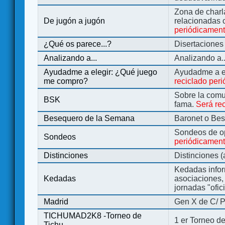
Zona de charl
De jugón a jugón
relacionadas 
periódicamen
¿Qué os parece...?
Disertaciones
Analizando a...
Analizando a..
Ayudadme a elegir: ¿Qué juego
Ayudadme a e
me compro?
reciclado per
Sobre la comu
BSK
fama.
Será re
Besequero de la Semana
Baronet o Be
Sondeos de o
Sondeos
periódicament
Distinciones
Distinciones 
Kedadas infor
Kedadas
asociaciones, 
jornadas "ofic
Madrid
Gen X de C/ P
TICHUMAD2K8 -Torneo de
1 er Torneo de
Tichu