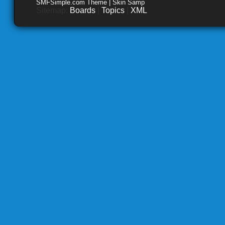
SMFSimple.com Theme | Skin Samp
Sitemap:
Boards
|
Topics
|
XML