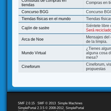
Consultas de compras en
Compras en ti
tiendas
Concurso BGG
Concurso BG
Tiendas físicas en el mundo
Tiendas físic
Siéntete libre
Cajón de sastre
Será reciclad
Mensajes del 
Arca de Noe
de la limpia.
¿Tienes algu
Mundo Virtual
alguna cosa d
mesa?
Cineforum, vis
Cineforum
propuestas
SMF 2.0.15
|
SMF © 2013
,
Simple Machines
SimplePortal 2.3.5 © 2008-2012, SimplePortal