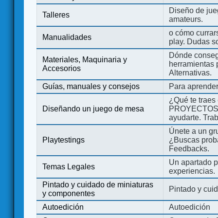
Diseño de jue
Talleres
amateurs.
o cómo currars
Manualidades
play. Dudas so
Dónde consegu
Materiales, Maquinaria y
herramientas 
Accesorios
Alternativas.
Guías, manuales y consejos
Para aprender
¿Qué te traes
Diseñando un juego de mesa
PROYECTOS co
ayudarte. Tra
Únete a un gru
Playtestings
¿Buscas probad
Feedbacks.
Un apartado pa
Temas Legales
experiencias.
Pintado y cuidado de miniaturas
Pintado y cui
y componentes
Autoedición
Autoedición