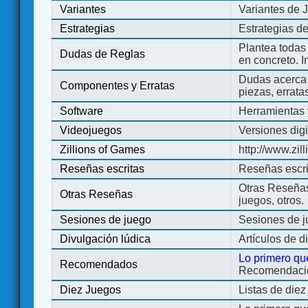
Variantes
Variantes de 
Estrategias
Estrategias d
Plantea todas
Dudas de Reglas
en concreto. 
Dudas acerca 
Componentes y Erratas
piezas, errata
Software
Herramientas 
Videojuegos
Versiones digi
Zillions of Games
http://www.zi
Reseñas escritas
Reseñas escri
Otras Reseñas 
Otras Reseñas
juegos, otros.
Sesiones de juego
Sesiones de 
Divulgación lúdica
Artículos de d
Lo primero qu
Recomendados
Recomendacion
Diez Juegos
Listas de die