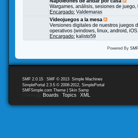
Napoleones de andar por casa
Wargames, análisis, sesiones de juego, 
Encargado:
Valdemaras
Videojuegos a la mesa
Versiones digitales de nuestros juegos d
operativos (windows, linux, android, iOS,
Encargado:
kalisto59
Powered By
SMF 
SMF 2.0.15
|
SMF © 2013
,
Simple Machines
SimplePortal 2.3.5 © 2008-2012, SimplePortal
SMFSimple.com Theme | Skin Samp
Sitemap:
Boards
|
Topics
|
XML