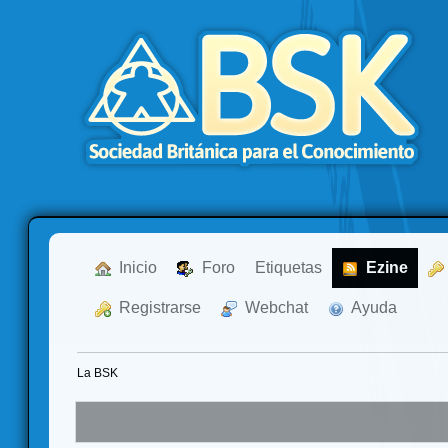
  Inicio
  Foro
Etiquetas
  Ezine
  Registrarse
  Webchat
  Ayuda
La BSK