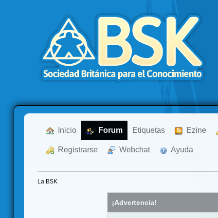
  Inicio
  Forum
Etiquetas
  Ezine
  Registrarse
  Webchat
  Ayuda
La BSK
¡Advertencia!