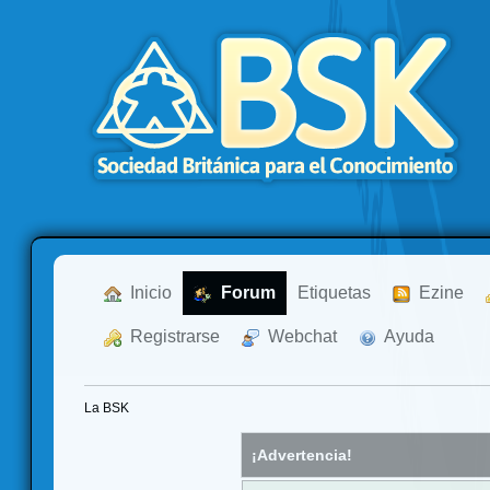
  Inicio
  Forum
Etiquetas
  Ezine
  Registrarse
  Webchat
  Ayuda
La BSK
¡Advertencia!