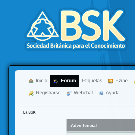
  Inicio
  Forum
Etiquetas
  Ezine
  Registrarse
  Webchat
  Ayuda
La BSK
¡Advertencia!