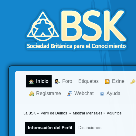
  Inicio
  Foro
Etiquetas
  Ezine
  Registrarse
  Webchat
  Ayuda
La BSK
»
Perfil de Deinos 
»
Mostrar Mensajes
»
Adjuntos
Información del Perfil
Distinciones