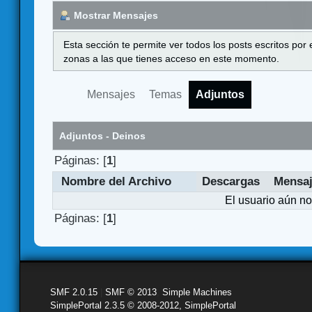
Mostrar Mensajes
Esta sección te permite ver todos los posts escritos por
zonas a las que tienes acceso en este momento.
Mensajes
Temas
Adjuntos
Adjuntos - Deinos
Páginas: [
1
]
Nombre del Archivo
Descargas
Mensa
El usuario aún no
Páginas: [
1
]
SMF 2.0.15
|
SMF © 2013
,
Simple Machines
SimplePortal 2.3.5 © 2008-2012, SimplePortal