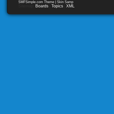
SMFSimple.com Theme | Skin Samp
Sitemap:
Boards
|
Topics
|
XML