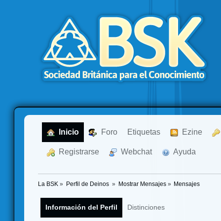
  Inicio
  Foro
Etiquetas
  Ezine
  Registrarse
  Webchat
  Ayuda
La BSK
»
Perfil de Deinos 
»
Mostrar Mensajes
»
Mensajes
Información del Perfil
Distinciones