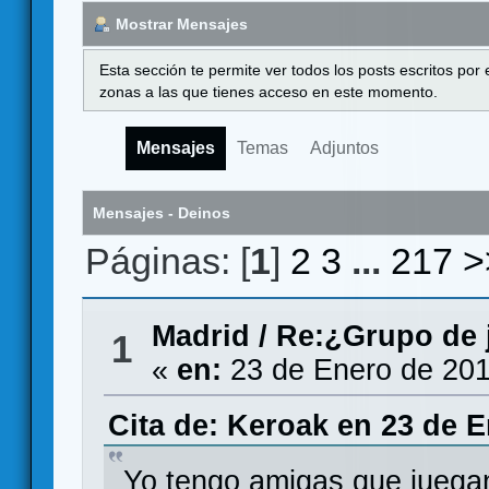
Mostrar Mensajes
Esta sección te permite ver todos los posts escritos por
zonas a las que tienes acceso en este momento.
Mensajes
Temas
Adjuntos
Mensajes - Deinos
Páginas: [
1
]
2
3
...
217
>
Madrid
/
Re:¿Grupo de 
1
«
en:
23 de Enero de 201
Cita de: Keroak en 23 de E
Yo tengo amigas que juega