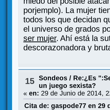
miedo del posible atacan
porjemplo). La mujer ti
todos los que decidan q
el universo de grados p
ser mujer
. Ahí está la s
descorazonadora y brutal
Sondeos
/
Re:¿Es ":Sex
15
un juego sexista?
«
en:
29 de Junio de 2014, 
Cita de: gaspode77 en 29 d