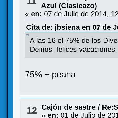
11
Azul (Clasicazo)
«
en:
07 de Julio de 2014, 1
Cita de: jbsiena en 07 de J
A las 16 el 75% de los Diver
Deinos, felices vacaciones.
75% + peana
Cajón de sastre
/
Re:S
12
«
en:
01 de Julio de 20