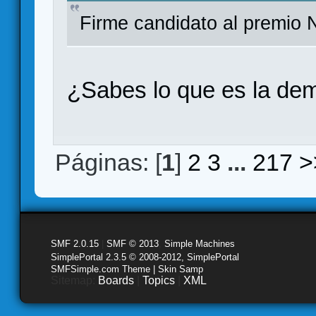
Firme candidato al premio 
¿Sabes lo que es la de
Páginas: [
1
]
2
3
...
217
>
SMF 2.0.15
|
SMF © 2013
,
Simple Machines
SimplePortal 2.3.5 © 2008-2012, SimplePortal
SMFSimple.com Theme | Skin Samp
Sitemap:
Boards
|
Topics
|
XML