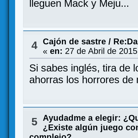
lleguen Mack y Meju...
Cajón de sastre
/
Re:Da
4
«
en:
27 de Abril de 2015
Si sabes inglés, tira de l
ahorras los horrores de
Ayudadme a elegir: ¿Q
5
¿Existe algún juego co
complejo?