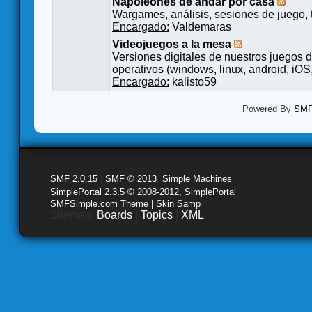
Napoleones de andar por casa
Wargames, análisis, sesiones de juego, 
Encargado:
Valdemaras
Videojuegos a la mesa
Versiones digitales de nuestros juegos d
operativos (windows, linux, android, iOS,
Encargado:
kalisto59
Powered By
SMF 
SMF 2.0.15
|
SMF © 2013
,
Simple Machines
SimplePortal 2.3.5 © 2008-2012, SimplePortal
SMFSimple.com Theme | Skin Samp
Sitemap:
Boards
|
Topics
|
XML