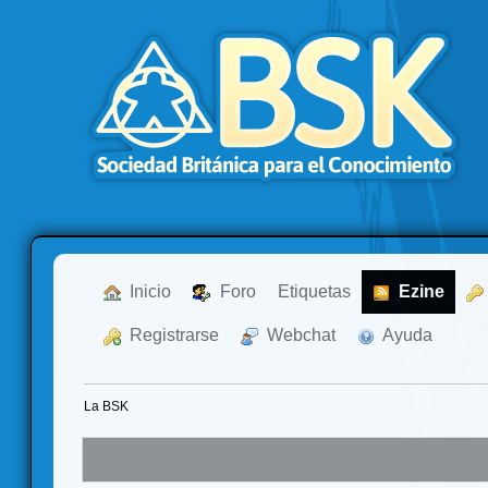
  Inicio
  Foro
Etiquetas
  Ezine
  Registrarse
  Webchat
  Ayuda
La BSK