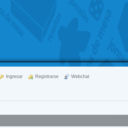
  Ingresar
  Registrarse
  Webchat