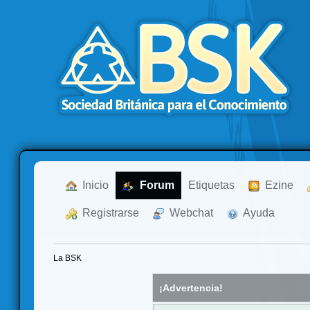
  Inicio
  Forum
Etiquetas
  Ezine
  Registrarse
  Webchat
  Ayuda
La BSK
¡Advertencia!