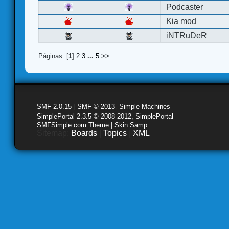
Podcaster
Kia mod
iNTRuDeR
Páginas: [
1
]
2
3
...
5
>>
SMF 2.0.15
|
SMF © 2013
,
Simple Machines
SimplePortal 2.3.5 © 2008-2012, SimplePortal
SMFSimple.com Theme | Skin Samp
Sitemap:
Boards
|
Topics
|
XML