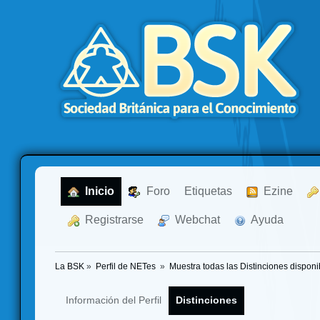
  Inicio
  Foro
Etiquetas
  Ezine
  Registrarse
  Webchat
  Ayuda
La BSK
»
Perfil de NETes 
»
Muestra todas las Distinciones disponi
Información del Perfil
Distinciones