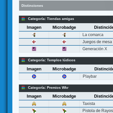
Distinciones
Categoría: Tiendas amigas
Imagen
Microbadge
Distinció
La comarca
Juegos de mesa
Generación X
Categoría: Templos lúdicos
Imagen
Microbadge
Distinció
Playbar
Categoría: Premios Wkr
Imagen
Microbadge
Distinció
Taxista
Pistola de Rayo