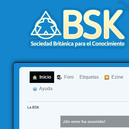
  Inicio
  Foro
Etiquetas
  Ezine
  Ayuda
La BSK
¡Un error ha ocurrido!