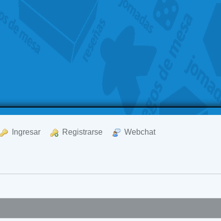
  Ingresar
  Registrarse
  Webchat