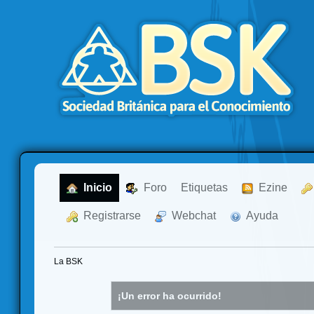
  Inicio
  Foro
Etiquetas
  Ezine
  Registrarse
  Webchat
  Ayuda
La BSK
¡Un error ha ocurrido!