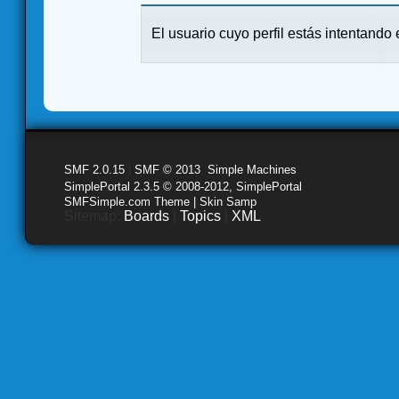
El usuario cuyo perfil estás intentando e
SMF 2.0.15
|
SMF © 2013
,
Simple Machines
SimplePortal 2.3.5 © 2008-2012, SimplePortal
SMFSimple.com Theme | Skin Samp
Sitemap:
Boards
|
Topics
|
XML