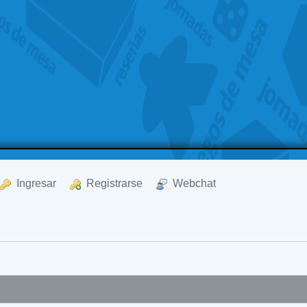
  Ingresar
  Registrarse
  Webchat