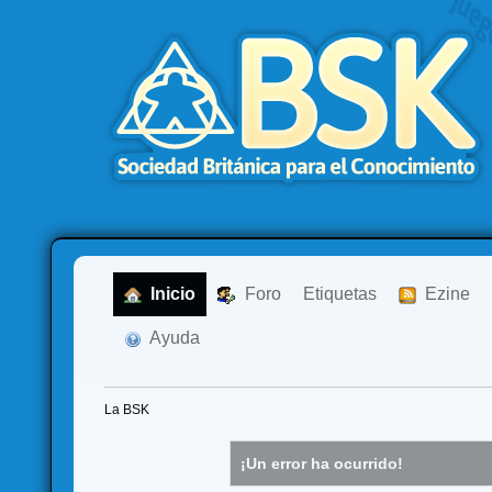
  Inicio
  Foro
Etiquetas
  Ezine
  Ayuda
La BSK
¡Un error ha ocurrido!