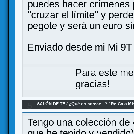
puedes hacer crímenes p
"cruzar el límite" y perd
pegote y será un euro s
Enviado desde mi Mi 9T 
Para este me
gracias!
5
SALÓN DE TE
/
¿Qué os parece...?
/
Re:Caja Mi
Tengo una colección de
que he tenido y vendido)