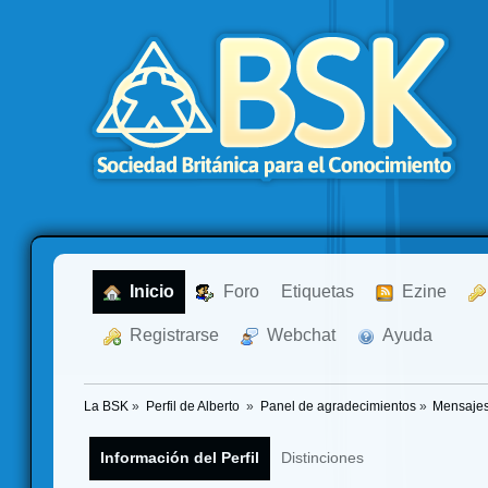
  Inicio
  Foro
Etiquetas
  Ezine
  Registrarse
  Webchat
  Ayuda
La BSK
»
Perfil de Alberto 
»
Panel de agradecimientos
»
Mensajes
Información del Perfil
Distinciones