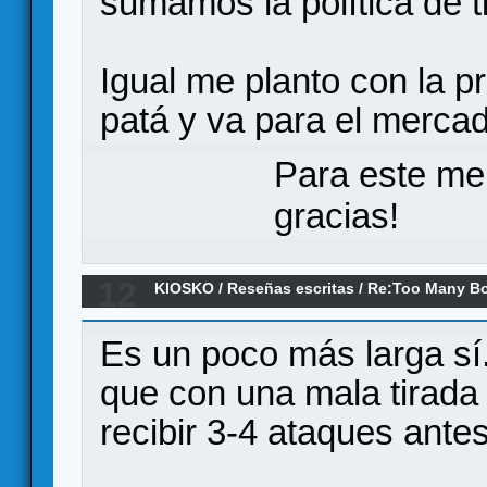
sumamos la política de t
Igual me planto con la pr
patá y va para el mercadil
Para este me
gracias!
12
KIOSKO
/
Reseñas escritas
/
Re:Too Many Bo
Es un poco más larga sí
que con una mala tirada 
recibir 3-4 ataques ante