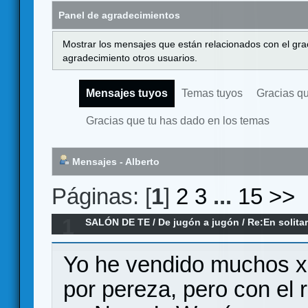
Panel de agradecimientos
Mostrar los mensajes que están relacionados con el gra
agradecimiento otros usuarios.
Mensajes tuyos
Temas tuyos
Gracias q
Gracias que tu has dado en los temas
Mensajes - Alberto
Páginas: [
1
]
2
3
...
15
>>
1
SALÓN DE TE
/
De jugón a jugón
/
Re:En solitar
Yo he vendido muchos 
por pereza, pero con el r