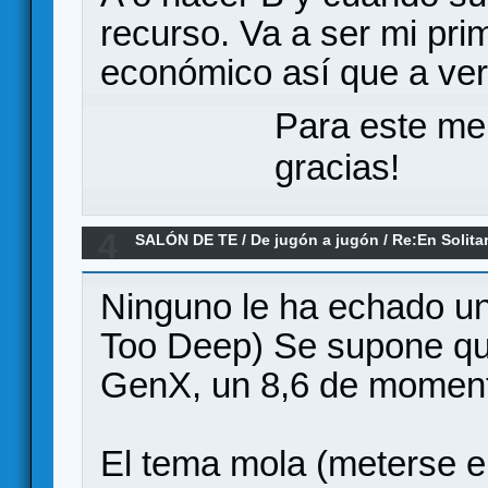
recurso. Va a ser mi pri
económico así que a ver 
Para este me
gracias!
4
SALÓN DE TE
/
De jugón a jugón
/
Re:En Solita
Ninguno le ha echado un 
Too Deep) Se supone qu
GenX, un 8,6 de momento
El tema mola (meterse e