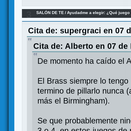
3
SALÓN DE TE
/
Ayudadme a elegir: ¿Qué jueg
Re:Económico con &quot;chicha&quot; para 1-2
Cita de: supergraci en 07 
Cita de: Alberto en 07 de
De momento ha caído el Ar
El Brass siempre lo tengo 
termino de pillarlo nunca
más el Birmingham).
Se que probablemente nin
3 o 4, en estos juegos de