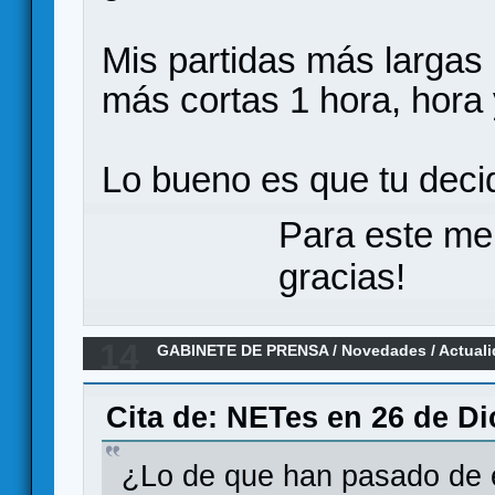
Mis partidas más largas 
más cortas 1 hora, hora 
Lo bueno es que tu deci
Para este me
gracias!
14
GABINETE DE PRENSA
/
Novedades / Actual
y Nemo’s War, en español por Maldito Game
Cita de: NETes en 26 de Di
¿Lo de que han pasado de e