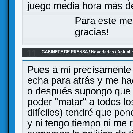
juego media hora más de
Para este me
gracias!
11
GABINETE DE PRENSA
/
Novedades / Actuali
MARVEL CHAMPIONS, un LCG en el universo
Pues a mi precisamente 
echa para atrás y me ha
o después supongo que pa
poder "matar" a todos lo
difíciles) tendré que po
y ni tengo tiempo ni me r