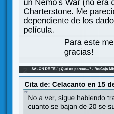
un Nemo’s War (no era d
Charterstone. Me parec
dependiente de los dado
película.
Para este me
gracias!
2
SALÓN DE TE
/
¿Qué os parece...?
/
Re:Caja Mi
Cita de: Celacanto en 15 d
No a ver, sigue habiendo t
cuanto se bajan de 20 se s