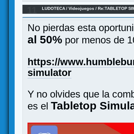
11
LUDOTECA
/
Videojuegos
/
Re:TABLETOP SIM
(impresiones)
No pierdas esta oportuni
al 50%
por menos de 10
https://www.humblebun
simulator
Y no olvides que la comb
Tabletop Simula
es el