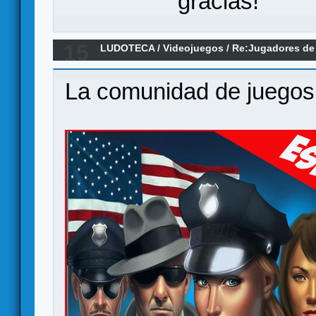
gracias!
15
LUDOTECA
/
Videojuegos
/
Re:Jugadores de 
al grupo!
La comunidad de juegos 