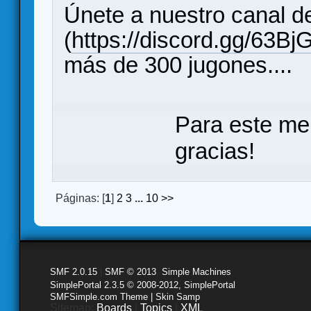
Únete a nuestro canal d
(
https://discord.gg/63Bj
más de 300 jugones....
Para este me
gracias!
Páginas: [
1
]
2
3
...
10
>>
SMF 2.0.15
|
SMF © 2013
,
Simple Machines
SimplePortal 2.3.5 © 2008-2012, SimplePortal
SMFSimple.com Theme | Skin Samp
Sitemap:
Boards
|
Topics
|
XML