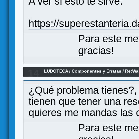
A ver si esto te sirve:
https://superestanteria
Para este me
gracias!
14
LUDOTECA
/
Componentes y Erratas
/
Re:Wa
Shadespire (Erratas)
¿Qué problema tienes?, 
tienen que tener una res
quieres me mandas las ca
Para este me