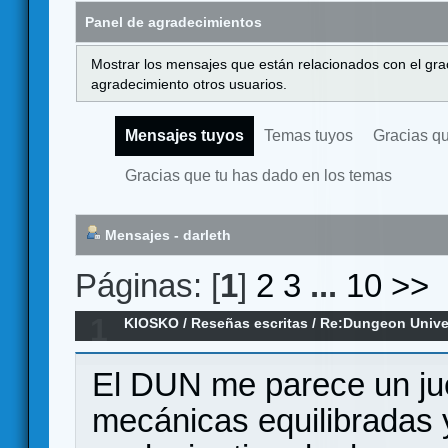
Panel de agradecimientos
Mostrar los mensajes que están relacionados con el gra
agradecimiento otros usuarios.
Mensajes tuyos
Temas tuyos
Gracias q
Gracias que tu has dado en los temas
Mensajes - darleth
Páginas: [
1
]
2
3
...
10
>>
1
KIOSKO
/
Reseñas escritas
/
Re:Dungeon Univer
El DUN me parece un jue
mecánicas equilibradas 