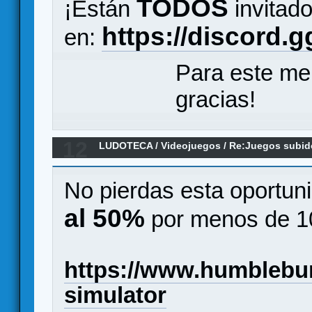
TODOS
¡Están
invitado
https://discord.
en:
Para este me
gracias!
12
LUDOTECA
/
Videojuegos
/
Re:Juegos subido
No pierdas esta oportuni
al 50%
por menos de 10
https://www.humblebun
simulator