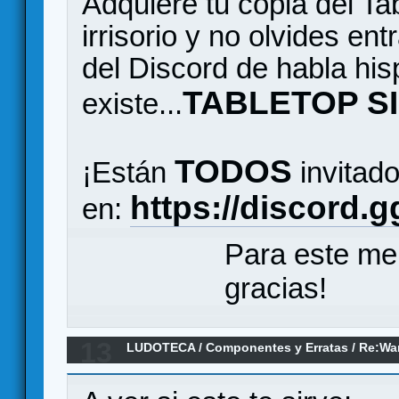
Adquiere tu copia del Ta
irrisorio y no olvides en
del Discord de habla hi
TABLETOP S
existe...
TODOS
¡Están
invitado
https://discord.
en:
Para este me
gracias!
13
LUDOTECA
/
Componentes y Erratas
/
Re:Wa
Shadespire (Erratas)