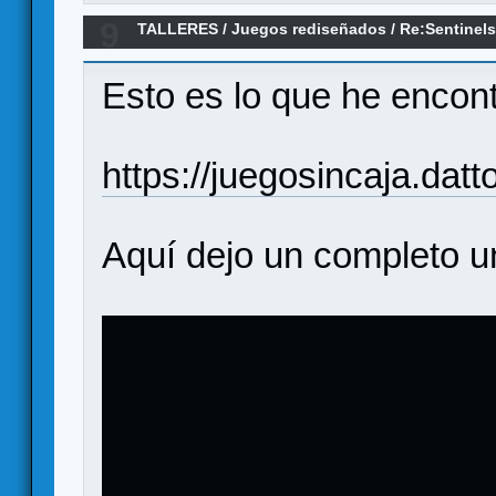
9
TALLERES
/
Juegos rediseñados
/
Re:Sentinels
Marvel/DC (rediseño en castellano)
Esto es lo que he encontr
https://juegosincaja.da
Aquí dejo un completo u