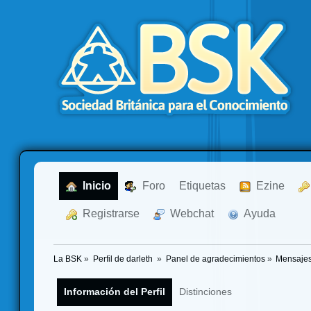
  Inicio
  Foro
Etiquetas
  Ezine
  Registrarse
  Webchat
  Ayuda
La BSK
»
Perfil de darleth 
»
Panel de agradecimientos
»
Mensajes
Información del Perfil
Distinciones