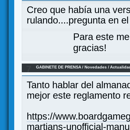
Creo que había una versi
rulando....pregunta en el
Para este me
gracias!
7
GABINETE DE PRENSA
/
Novedades / Actualida
aventuras en el planeta Rojo, en castellano po
Tanto hablar del almana
mejor este reglamento ree
https://www.boardgamege
martians-unofficial-manu