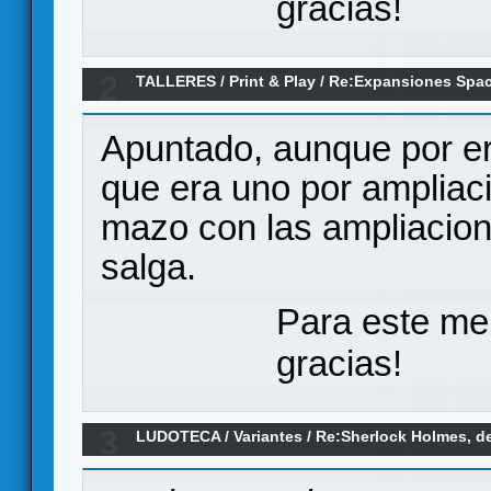
gracias!
2
TALLERES
/
Print & Play
/
Re:Expansiones Spac
Apuntado, aunque por er
que era uno por ampliac
mazo con las ampliacione
salga.
Para este me
gracias!
3
LUDOTECA
/
Variantes
/
Re:Sherlock Holmes, de
"Las desdichadas del East End"