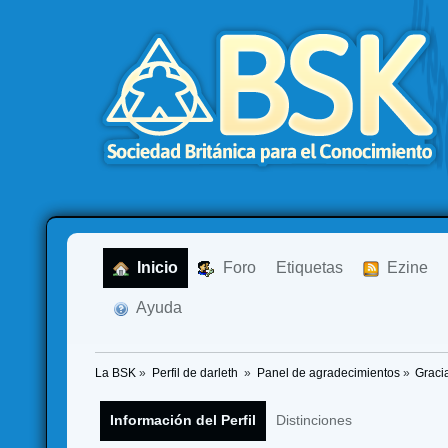
  Inicio
  Foro
Etiquetas
  Ezine
  Ayuda
La BSK
»
Perfil de darleth 
»
Panel de agradecimientos
»
Graci
Información del Perfil
Distinciones