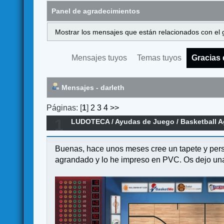
Panel de agradecimientos
Mostrar los mensajes que están relacionados con el 
Mensajes tuyos
Temas tuyos
Gracias 
Mensajes - darleth
Páginas: [
1
]
2
3
4
>>
1
LUDOTECA
/
Ayudas de Juego
/
Basketball A
Buenas, hace unos meses cree un tapete y person
agrandado y lo he impreso en PVC. Os dejo una