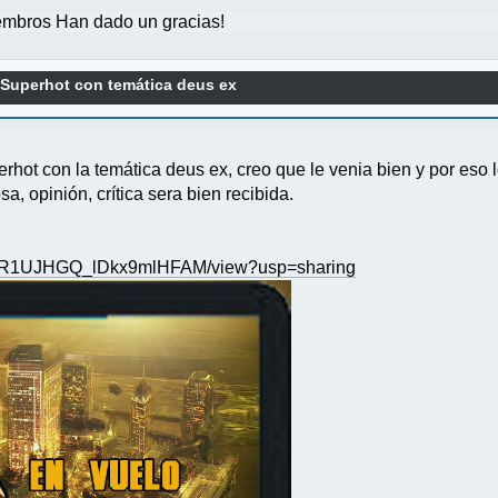
mbros Han dado un gracias!
Superhot con temática deus ex
rhot con la temática deus ex, creo que le venia bien y por eso 
, opinión, crítica sera bien recibida.
y7SBR1UJHGQ_lDkx9mlHFAM/view?usp=sharing