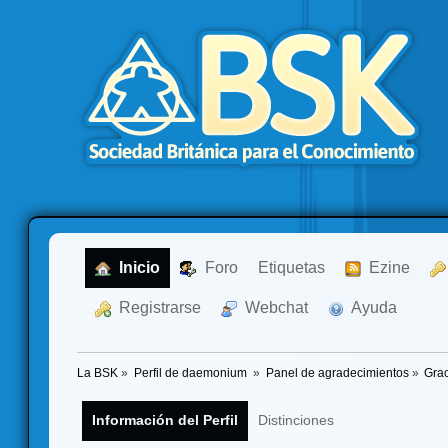
  Inicio
  Foro
Etiquetas
  Ezine
  Registrarse
  Webchat
  Ayuda
La BSK
»
Perfil de daemonium 
»
Panel de agradecimientos
»
Grac
Información del Perfil
Distinciones