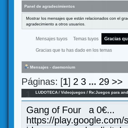
Panel de agradecimientos
Mostrar los mensajes que están relacionados con el gra
agradecimiento a otros usuarios.
Mensajes tuyos
Temas tuyos
Gracias qu
Gracias que tu has dado en los temas
Mensajes - daemonium
Páginas: [
1
]
2
3
...
29
>>
1
LUDOTECA
/
Videojuegos
/
Re:Juegos para andr
Gang of Four a 0€...
https://play.google.com/