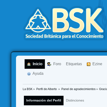
  Inicio
  Foro
Etiquetas
  Ezine
  Ayuda
La BSK
»
Perfil de Alberto 
»
Panel de agradecimientos
»
Graci
Información del Perfil
Distinciones