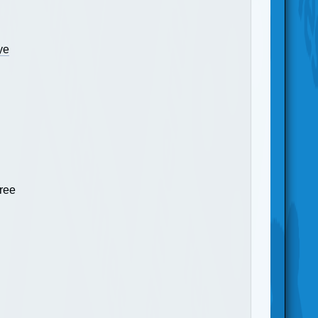
ye
ree