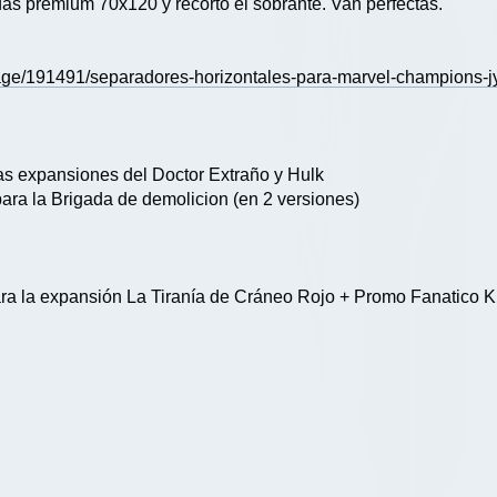
as premium 70x120 y recorto el sobrante. Van perfectas.
age/191491/separadores-horizontales-para-marvel-champions-j
as expansiones del Doctor Extraño y Hulk
ara la Brigada de demolicion (en 2 versiones)
ara la expansión La Tiranía de Cráneo Rojo + Promo Fanatico K