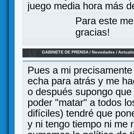
juego media hora más de
Para este me
gracias!
11
GABINETE DE PRENSA
/
Novedades / Actuali
MARVEL CHAMPIONS, un LCG en el universo
Pues a mi precisamente 
echa para atrás y me ha
o después supongo que pa
poder "matar" a todos lo
difíciles) tendré que po
y ni tengo tiempo ni me r