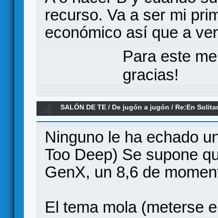
recurso. Va a ser mi pri
económico así que a ver 
Para este me
gracias!
4
SALÓN DE TE
/
De jugón a jugón
/
Re:En Solita
Ninguno le ha echado un 
Too Deep) Se supone qu
GenX, un 8,6 de momento
El tema mola (meterse e