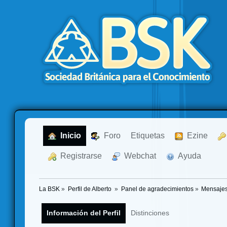
  Inicio
  Foro
Etiquetas
  Ezine
  Registrarse
  Webchat
  Ayuda
La BSK
»
Perfil de Alberto 
»
Panel de agradecimientos
»
Mensajes
Información del Perfil
Distinciones