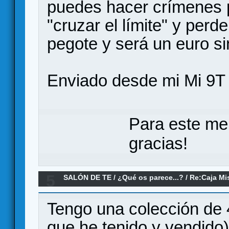
puedes hacer crímenes p
"cruzar el límite" y perd
pegote y será un euro s
Enviado desde mi Mi 9T 
Para este me
gracias!
5
SALÓN DE TE
/
¿Qué os parece...?
/
Re:Caja Mi
Tengo una colección de
que he tenido y vendido)