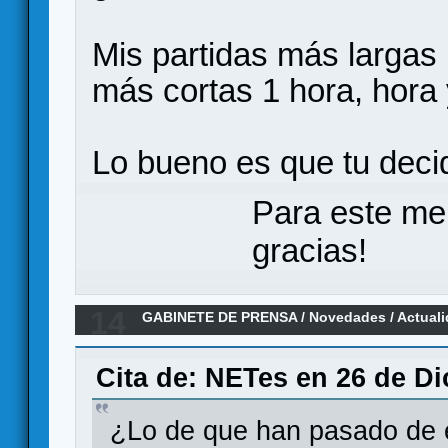
Mis partidas más largas 
más cortas 1 hora, hora 
Lo bueno es que tu deci
Para este me
gracias!
14
GABINETE DE PRENSA
/
Novedades / Actual
y Nemo’s War, en español por Maldito Game
Cita de: NETes en 26 de Di
¿Lo de que han pasado de e