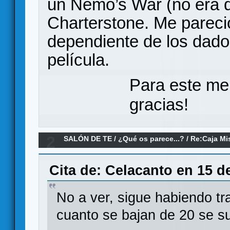
un Nemo’s War (no era d
Charterstone. Me parec
dependiente de los dado
película.
Para este me
gracias!
2
SALÓN DE TE
/
¿Qué os parece...?
/
Re:Caja Mi
Cita de: Celacanto en 15 d
No a ver, sigue habiendo t
cuanto se bajan de 20 se s