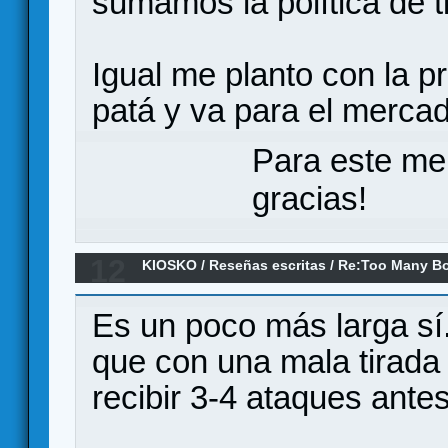
sumamos la política de t
Igual me planto con la pr
patá y va para el mercadil
Para este me
gracias!
12
KIOSKO
/
Reseñas escritas
/
Re:Too Many Bo
Es un poco más larga sí
que con una mala tirada 
recibir 3-4 ataques ante