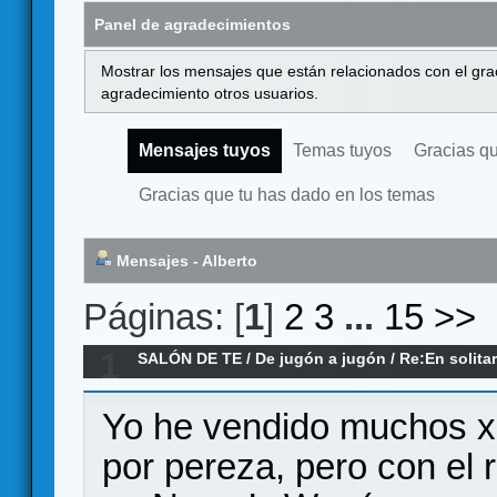
Panel de agradecimientos
Mostrar los mensajes que están relacionados con el gra
agradecimiento otros usuarios.
Mensajes tuyos
Temas tuyos
Gracias q
Gracias que tu has dado en los temas
Mensajes - Alberto
Páginas: [
1
]
2
3
...
15
>>
1
SALÓN DE TE
/
De jugón a jugón
/
Re:En solitar
Yo he vendido muchos 
por pereza, pero con el r