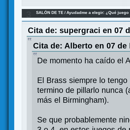
3
SALÓN DE TE
/
Ayudadme a elegir: ¿Qué jueg
Re:Económico con &quot;chicha&quot; para 1-2
Cita de: supergraci en 07 
Cita de: Alberto en 07 de
De momento ha caído el Ar
El Brass siempre lo tengo 
termino de pillarlo nunca
más el Birmingham).
Se que probablemente nin
3 o 4, en estos juegos de