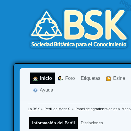
  Inicio
  Foro
Etiquetas
  Ezine
  Ayuda
La BSK
»
Perfil de MorteX 
»
Panel de agradecimientos
»
Mensa
Información del Perfil
Distinciones