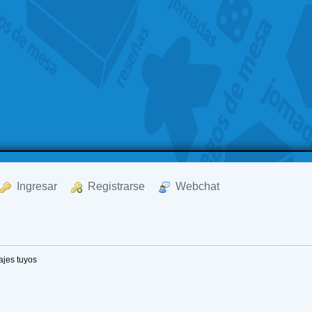
  Ingresar
  Registrarse
  Webchat
jes tuyos