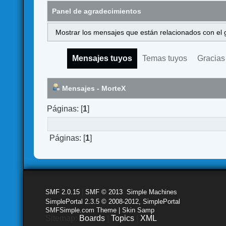
Panel de agradecimientos
Mostrar los mensajes que están relacionados con el 
Mensajes tuyos
Temas tuyos
Gracias
Mensajes - MorteX
Páginas: [
1
]
Páginas: [
1
]
SMF 2.0.15
|
SMF © 2013
,
Simple Machines
SimplePortal 2.3.5 © 2008-2012, SimplePortal
SMFSimple.com Theme | Skin Samp
Sitemap:
Boards
|
Topics
|
XML