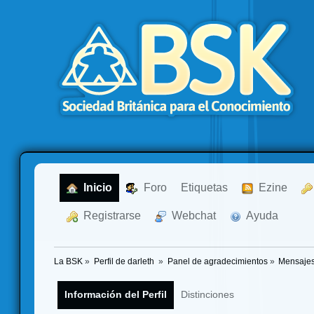
  Inicio
  Foro
Etiquetas
  Ezine
  Registrarse
  Webchat
  Ayuda
La BSK
»
Perfil de darleth 
»
Panel de agradecimientos
»
Mensajes
Información del Perfil
Distinciones