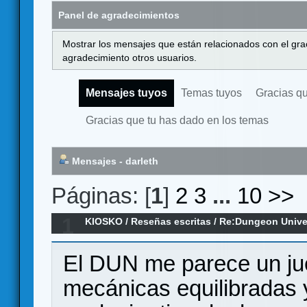
Panel de agradecimientos
Mostrar los mensajes que están relacionados con el gra
agradecimiento otros usuarios.
Mensajes tuyos
Temas tuyos
Gracias q
Gracias que tu has dado en los temas
Mensajes - darleth
Páginas: [
1
]
2
3
...
10
>>
1
KIOSKO
/
Reseñas escritas
/
Re:Dungeon Univer
El DUN me parece un jue
mecánicas equilibradas 