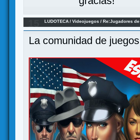
gracias!
15
LUDOTECA
/
Videojuegos
/
Re:Jugadores de 
al grupo!
La comunidad de juegos 