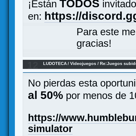
TODOS
¡Están
invitado
https://discord.
en:
Para este me
gracias!
12
LUDOTECA
/
Videojuegos
/
Re:Juegos subido
No pierdas esta oportuni
al 50%
por menos de 10
https://www.humblebun
simulator