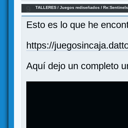
9
TALLERES
/
Juegos rediseñados
/
Re:Sentinels
Marvel/DC (rediseño en castellano)
Esto es lo que he encontr
https://juegosincaja.da
Aquí dejo un completo u