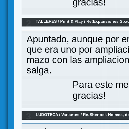
gracias!
2
TALLERES
/
Print & Play
/
Re:Expansiones Spac
Apuntado, aunque por er
que era uno por ampliac
mazo con las ampliacione
salga.
Para este me
gracias!
3
LUDOTECA
/
Variantes
/
Re:Sherlock Holmes, de
"Las desdichadas del East End"