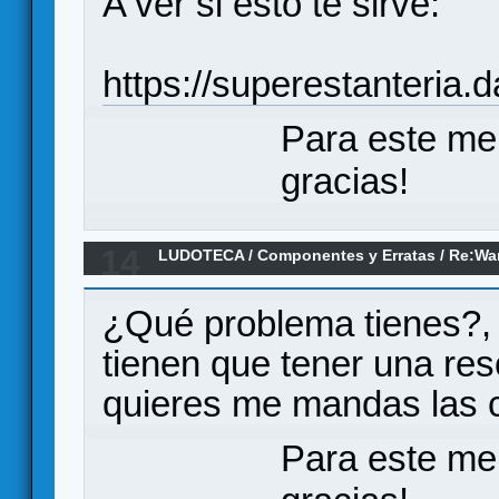
A ver si esto te sirve:
https://superestanteria
Para este me
gracias!
14
LUDOTECA
/
Componentes y Erratas
/
Re:Wa
Shadespire (Erratas)
¿Qué problema tienes?, 
tienen que tener una res
quieres me mandas las ca
Para este me