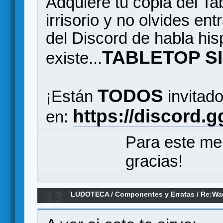
Adquiere tu copia del Ta
irrisorio y no olvides en
del Discord de habla hi
TABLETOP S
existe...
TODOS
¡Están
invitado
https://discord.
en:
Para este me
gracias!
13
LUDOTECA
/
Componentes y Erratas
/
Re:Wa
Shadespire (Erratas)