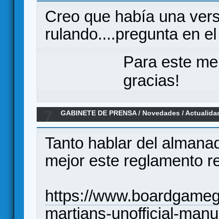
Creo que había una versi
rulando....pregunta en el
Para este me
gracias!
7
GABINETE DE PRENSA
/
Novedades / Actualida
aventuras en el planeta Rojo, en castellano po
Tanto hablar del almana
mejor este reglamento ree
https://www.boardgamege
martians-unofficial-manu