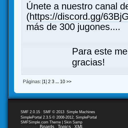
Únete a nuestro canal d
(
https://discord.gg/63Bj
más de 300 jugones....
Para este me
gracias!
Páginas: [
1
]
2
3
...
10
>>
SMF 2.0.15
|
SMF © 2013
,
Simple Machines
SimplePortal 2.3.5 © 2008-2012, SimplePortal
SMFSimple.com Theme | Skin Samp
Sitemap:
Boards
|
Topics
|
XML