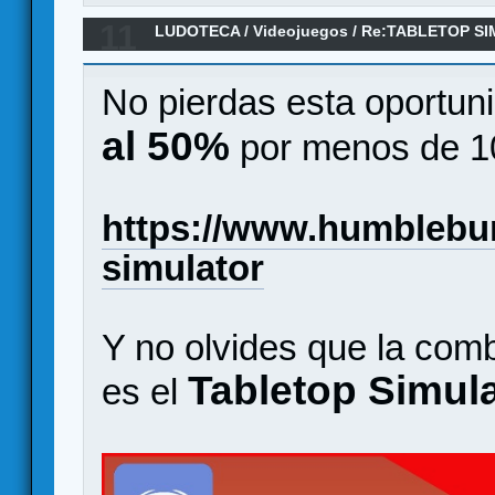
11
LUDOTECA
/
Videojuegos
/
Re:TABLETOP SIM
(impresiones)
No pierdas esta oportuni
al 50%
por menos de 10
https://www.humblebun
simulator
Y no olvides que la comb
Tabletop Simula
es el