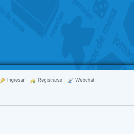
  Ingresar
  Registrarse
  Webchat