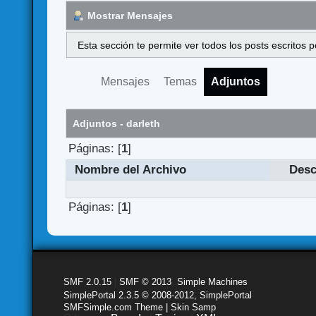
Mostrar Mensajes
Esta sección te permite ver todos los posts escritos
Mensajes
Temas
Adjuntos
Adjuntos - darleth
Páginas: [
1
]
Nombre del Archivo
Desc
Páginas: [
1
]
SMF 2.0.15
|
SMF © 2013
,
Simple Machines
SimplePortal 2.3.5 © 2008-2012, SimplePortal
SMFSimple.com Theme | Skin Samp