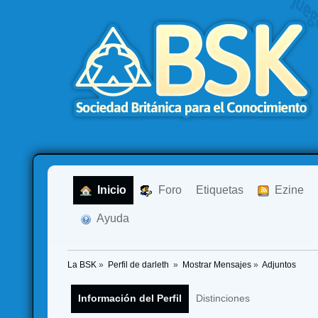
  Inicio
  Foro
Etiquetas
  Ezine
  Ayuda
La BSK
»
Perfil de darleth 
»
Mostrar Mensajes
»
Adjuntos
Información del Perfil
Distinciones