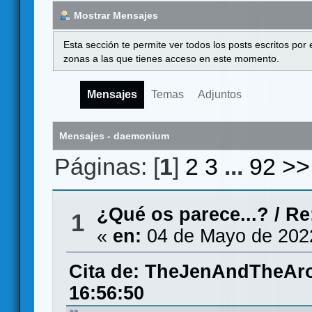
Mostrar Mensajes
Esta sección te permite ver todos los posts escritos por
zonas a las que tienes acceso en este momento.
Mensajes
Temas
Adjuntos
Mensajes - daemonium
Páginas: [
1
]
2
3
...
92
>>
¿Qué os parece...?
/
Re
1
«
en:
04 de Mayo de 202
Cita de: TheJenAndTheAro
16:56:50