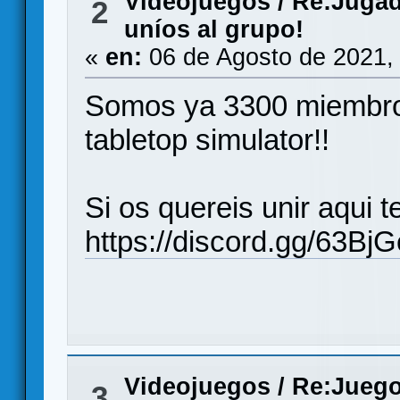
Videojuegos
/
Re:Jugad
2
uníos al grupo!
«
en:
06 de Agosto de 2021,
Somos ya 3300 miembros
tabletop simulator!!
Si os quereis unir aqui t
https://discord.gg/63Bj
Videojuegos
/
Re:Juego
3