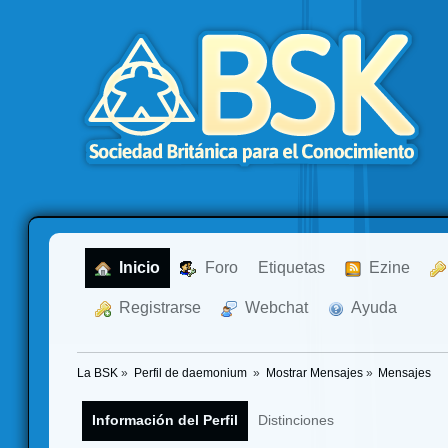
  Inicio
  Foro
Etiquetas
  Ezine
  Registrarse
  Webchat
  Ayuda
La BSK
»
Perfil de daemonium 
»
Mostrar Mensajes
»
Mensajes
Información del Perfil
Distinciones