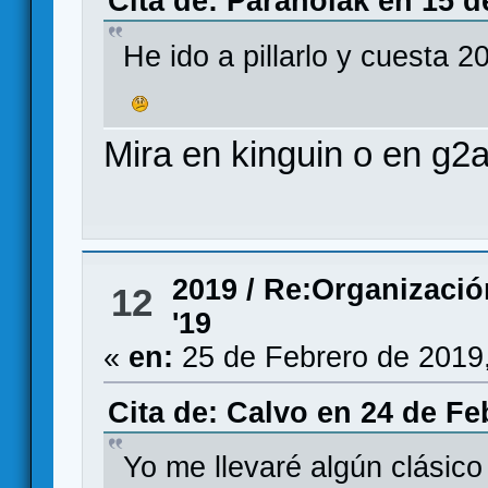
Cita de: Paranoiak en 15 d
He ido a pillarlo y cuesta 2
Mira en kinguin o en g2a
2019
/
Re:Organizaci
12
'19
«
en:
25 de Febrero de 2019
Cita de: Calvo en 24 de Fe
Yo me llevaré algún clásico