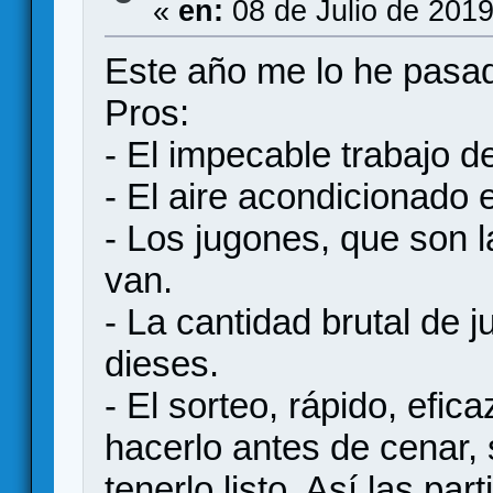
«
en:
08 de Julio de 2019
Este año me lo he pasad
Pros:
- El impecable trabajo d
- El aire acondicionado e
- Los jugones, que son l
van.
- La cantidad brutal de 
dieses.
- El sorteo, rápido, efic
hacerlo antes de cenar
tenerlo listo. Así las p