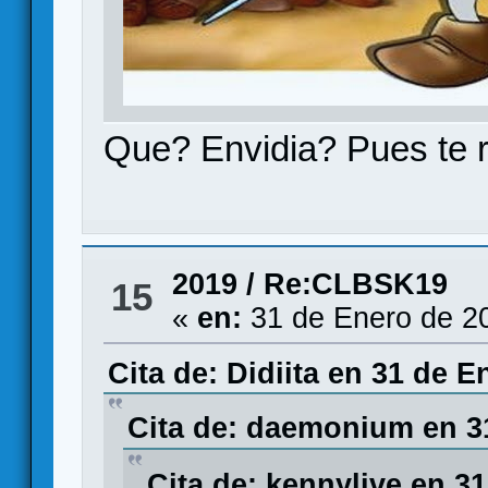
Que? Envidia? Pues te 
2019
/
Re:CLBSK19
15
«
en:
31 de Enero de 2
Cita de: Didiita en 31 de E
Cita de: daemonium en 31
Cita de: kennylive en 3