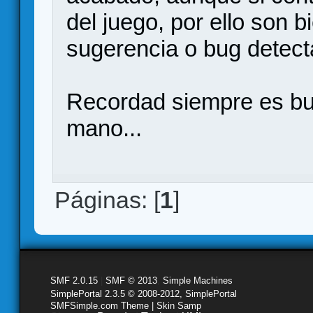
del juego, por ello son 
sugerencia o bug detect
Recordad siempre es bu
mano...
Páginas: [
1
]
SMF 2.0.15
|
SMF © 2013
,
Simple Machines
SimplePortal 2.3.5 © 2008-2012, SimplePortal
SMFSimple.com Theme | Skin Samp