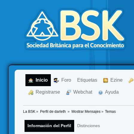
  Inicio
  Foro
Etiquetas
  Ezine
  Registrarse
  Webchat
  Ayuda
La BSK
»
Perfil de darleth 
»
Mostrar Mensajes
»
Temas
Información del Perfil
Distinciones