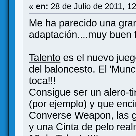
«
en:
28 de Julio de 2011, 1
Me ha parecido una gran
adaptación....muy buen t
Talento
es el nuevo jueg
del baloncesto. El 'Munc
toca!!!
Consigue ser un alero-ti
(por ejemplo) y que enci
Converse Weapon, las g
y una Cinta de pelo real