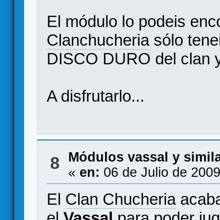
El módulo lo podeis enco
Clanchucheria
sólo tenei
DISCO DURO del clan y 
A disfrutarlo...
Módulos vassal y simil
8
«
en:
06 de Julio de 2009
El
Clan Chucheria
acaba
el
Vassal
para poder juga