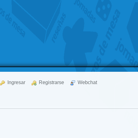
  Ingresar
  Registrarse
  Webchat