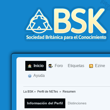
  Inicio
  Foro
Etiquetas
  Ezine
  Ayuda
La BSK
»
Perfil de NETes 
»
Resumen
Información del Perfil
Distinciones