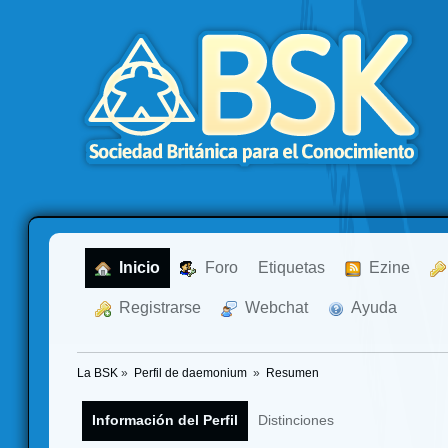
  Inicio
  Foro
Etiquetas
  Ezine
  Registrarse
  Webchat
  Ayuda
La BSK
»
Perfil de daemonium 
»
Resumen
Información del Perfil
Distinciones