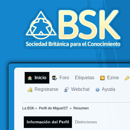
  Inicio
  Foro
Etiquetas
  Ezine
  Registrarse
  Webchat
  Ayuda
La BSK
»
Perfil de MiguelST 
»
Resumen
Información del Perfil
Distinciones