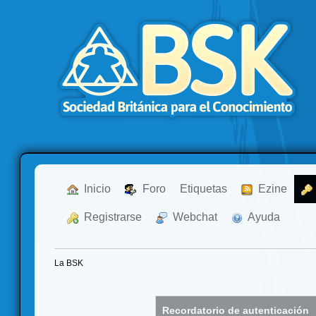
  Inicio
  Foro
Etiquetas
  Ezine
  Registrarse
  Webchat
  Ayuda
La BSK
Recordatorio de autenticación