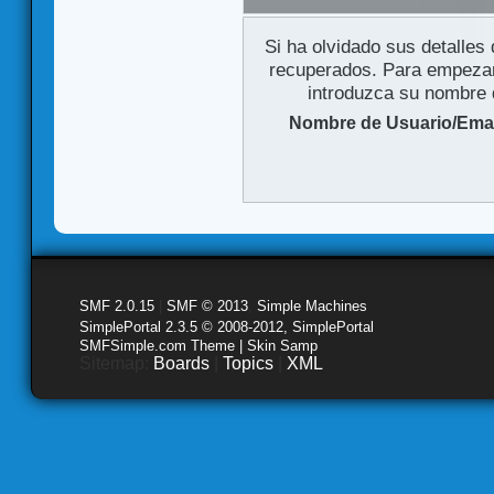
Si ha olvidado sus detalles
recuperados. Para empezar 
introduzca su nombre d
Nombre de Usuario/Emai
SMF 2.0.15
|
SMF © 2013
,
Simple Machines
SimplePortal 2.3.5 © 2008-2012, SimplePortal
SMFSimple.com Theme | Skin Samp
Sitemap:
Boards
|
Topics
|
XML