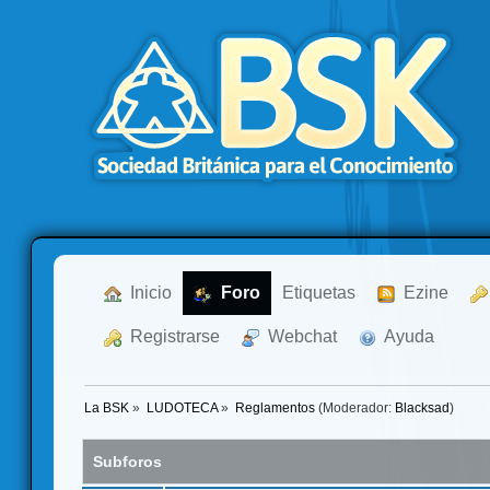
  Inicio
  Foro
Etiquetas
  Ezine
  Registrarse
  Webchat
  Ayuda
La BSK
»
LUDOTECA
»
Reglamentos
(Moderador:
Blacksad
)
Subforos