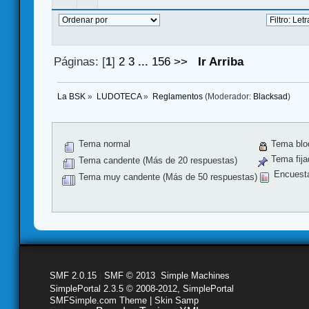
Páginas: [
1
]
2
3
...
156
>>
Ir Arriba
La BSK
»
LUDOTECA
»
Reglamentos
(Moderador:
Blacksad
)
Tema normal
Tema blo
Tema fija
Tema candente (Más de 20 respuestas)
Encuest
Tema muy candente (Más de 50 respuestas)
SMF 2.0.15
|
SMF © 2013
,
Simple Machines
SimplePortal 2.3.5 © 2008-2012, SimplePortal
SMFSimple.com Theme | Skin Samp